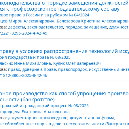
аконодательства о порядке замещения должностей 
ся к профессорско-преподавательскому составу
овое право в России и за рубежом № 04/2024
цов Мирон Александрович
,
Белозерова Кристина Александров
ва:
дефекты
,
законодательство
,
порядок
,
замещение
,
должност
/2221-3295-2024-4-42-45
праву в условиях распространения технологий иск
рия государства и права № 08/2025
льских Инна Михайловна
,
Кулик Олег Валерьевич
ва:
право
,
доверие в праве
,
правопорядок
,
искусственный инт
/1812-3805-2025-8-42-46
рное производство как способ упрощения произво
льности (банкротстве)
тражный и гражданский процесс № 08/2025
городцева Екатерина Анатольевна
ва:
документарное производство
,
документарная форма
,
е обособленные споры в деле о несостоятельности (банкротств