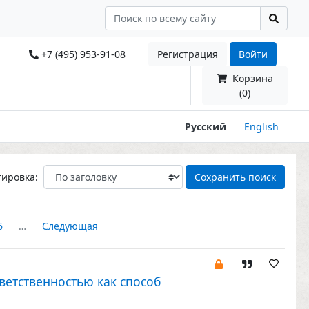
+7 (495) 953-91-08
Регистрация
Войти
Корзина
(0)
Русский
English
тировка:
Сохранить поиск
6
…
Следующая
ветственностью как способ