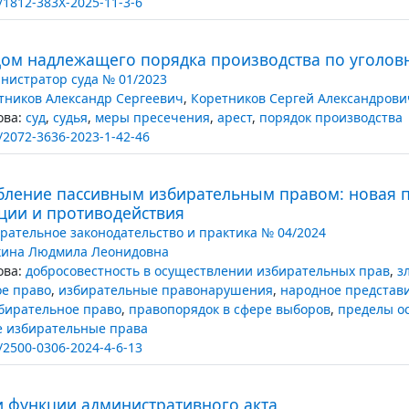
/1812-383X-2025-11-3-6
дом надлежащего порядка производства по уголов
нистратор суда № 01/2023
тников Александр Сергеевич
,
Коретников Сергей Александрови
ва:
суд
,
судья
,
меры пресечения
,
арест
,
порядок производства
/2072-3636-2023-1-42-46
бление пассивным избирательным правом: новая 
ции и противодействия
рательное законодательство и практика № 04/2024
ина Людмила Леонидовна
ва:
добросовестность в осуществлении избирательных прав
,
з
е право
,
избирательные правонарушения
,
народное представ
бирательное право
,
правопорядок в сфере выборов
,
пределы о
е избирательные права
/2500-0306-2024-4-6-13
и функции административного акта