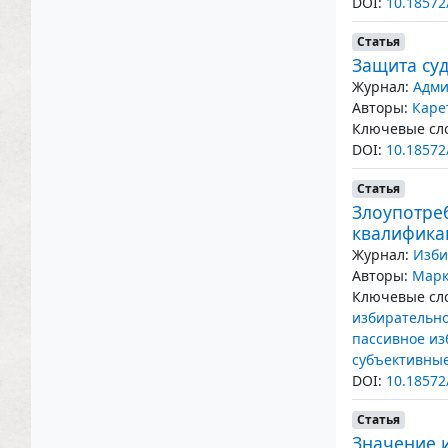
DOI:
10.18572
Статья
Защита су
Журнал:
Адми
Авторы:
Каре
Ключевые сло
DOI:
10.18572
Статья
Злоупотре
квалифика
Журнал:
Изби
Авторы:
Марк
Ключевые сло
избирательно
пассивное из
субъективны
DOI:
10.18572
Статья
Значение 