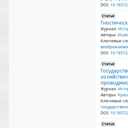
DOI:
10.18572
Статья
Гностическ
Журнал:
Исто
Авторы:
Исае
Ключевые сло
воображаемо
DOI:
10.18572
Статья
Государст
хозяйствен
проводимой
Журнал:
Исто
Авторы:
Крас
Ключевые сло
государствен
DOI:
10.18572
Статья