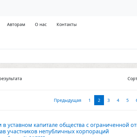
Авторам
О нас
Контакты
езультата
Сор
Предыдущая
1
2
3
4
5
 в уставном капитале общества с ограниченной от
ав участников непубличных корпораций