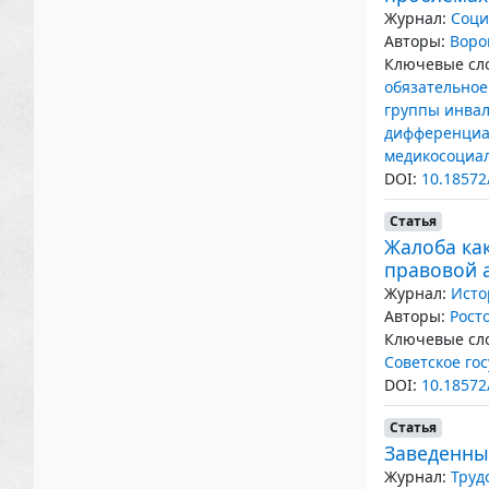
Журнал:
Соци
Авторы:
Воро
Ключевые сло
обязательное
группы инва
дифференциа
медикосоциал
DOI:
10.18572
Статья
Жалоба как
правовой 
Журнал:
Исто
Авторы:
Рост
Ключевые сло
Советское го
DOI:
10.18572
Статья
Заведенный
Журнал:
Труд