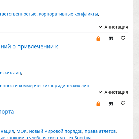
тветственностью
,
корпоративные конфликты
,
Аннотация
ений о привлечении к
еских лиц
,
венности коммерческих юридических лиц.
Аннотация
порта
инация
,
МОК
,
новый мировой порядок
,
права атлетов
,
ые санкции
,
судебная система Lex Sportiva