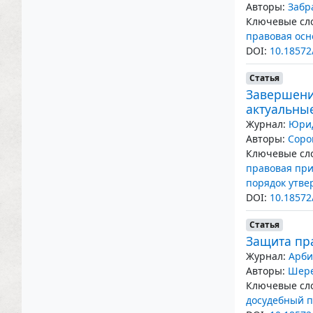
Авторы:
Забр
Ключевые сло
правовая осн
DOI:
10.18572
Статья
Завершени
актуальны
Журнал:
Юрид
Авторы:
Соро
Ключевые сло
правовая при
порядок утве
DOI:
10.18572
Статья
Защита пр
Журнал:
Арби
Авторы:
Шере
Ключевые сло
досудебный п