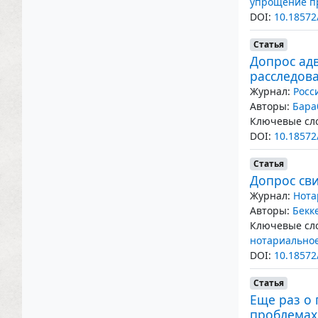
упрощение п
DOI:
10.18572
Статья
Допрос адв
расследов
Журнал:
Росс
Авторы:
Бара
Ключевые сло
DOI:
10.18572
Статья
Допрос сви
Журнал:
Нота
Авторы:
Бекк
Ключевые сло
нотариальное
DOI:
10.18572
Статья
Еще раз о
проблемах