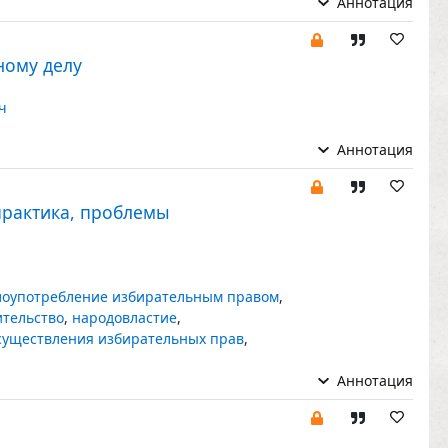
Аннотация
ному делу
ч
Аннотация
практика, проблемы
лоупотребление избирательным правом
,
ительство
,
народовластие
,
существления избирательных прав
,
Аннотация