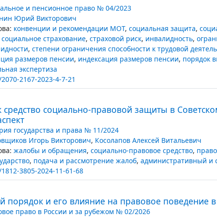
альное и пенсионное право № 04/2023
нин Юрий Викторович
ва:
конвенции и рекомендации МОТ
,
социальная защита
,
соци
 социальное страхование
,
страховой риск
,
инвалидность
,
огран
лидности
,
степени ограничения способности к трудовой деятел
ция размеров пенсии
,
индексация размеров пенсии
,
порядок 
ьная экспертиза
/2070-2167-2023-4-7-21
 средство социально-правовой защиты в Советском
аспект
рия государства и права № 11/2024
овщиков Игорь Викторович
,
Косолапов Алексей Витальевич
ва:
жалобы и обращения
,
социально-правовое средство
,
право
сударство
,
подача и рассмотрение жалоб
,
административный и 
/1812-3805-2024-11-61-68
 порядок и его влияние на правовое поведение в
овое право в России и за рубежом № 02/2026