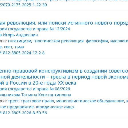
/2070-2175-2025-1-22-30
ая революция, или поиски истинного нового поря
рия государства и права № 12/2024
в Игорь Андреевич
ва:
гностицизм
,
гностическая революция
,
философия
,
идеолог
е
,
свет
,
тьма
/1812-3805-2024-12-2-8
венно-правовой конструктивизм в создании советс
ной деятельности – треста в период новой эконом
 в России в 20-е годы ХХ века
рия государства и права № 08/2026
ильникова Татьяна Константиновна
ва:
трест
,
трастовое право
,
монополистическое объединение
,
ное предприятие
,
юридическое лицо
/1812-3805-2026-8-50-56