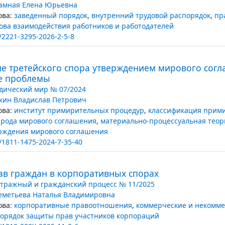
амная Елена Юрьевна
ва:
заведенный порядок
,
внутренний трудовой распорядок
,
пр
ова взаимодействия работников и работодателей
/2221-3295-2026-2-5-8
е третейского спора утверждением мирового согл
е проблемы
ический мир № 07/2024
кин Владислав Петрович
ва:
институт примирительных процедур
,
классификация прим
рода мирового соглашения
,
материально-процессуальная теор
рждения мирового соглашения
/1811-1475-2024-7-35-40
ав граждан в корпоративных спорах
тражный и гражданский процесс № 11/2025
метьева Наталья Владимировна
ва:
корпоративные правоотношения
,
коммерческие и некомме
орядок защиты прав участников корпораций