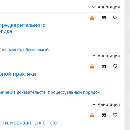
Аннотация
 предварительного
рядка
зреваемый
,
обвиняемый
Аннотация
бной практики
печение доказательств
,
процессуальный порядок
,
Аннотация
сти и связанных с нею