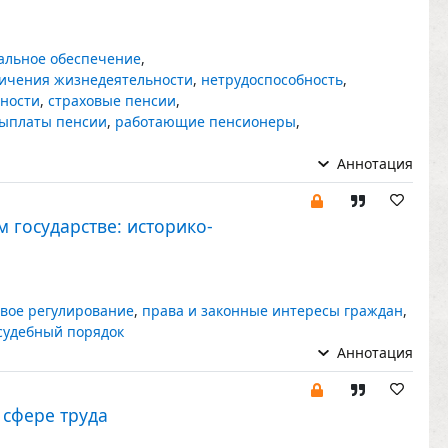
альное обеспечение
,
ичения жизнедеятельности
,
нетрудоспособность
,
ьности
,
страховые пенсии
,
выплаты пенсии
,
работающие пенсионеры
,
Аннотация
 государстве: историко-
вое регулирование
,
права и законные интересы граждан
,
судебный порядок
Аннотация
 сфере труда