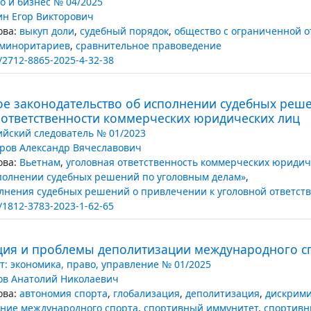
о и бизнес № 04/2025
ин Егор Викторович
ва:
выкуп доли
,
судебный порядок
,
общество с ограниченной о
 миноритариев
,
сравнительное правоведение
/2712-8865-2025-4-32-38
ое законодательство об исполнении судебных реш
 ответственности коммерческих юридических лиц
ийский следователь № 01/2023
ров Александр Вячеславович
ва:
Вьетнам
,
уголовная ответственность коммерческих юридич
полнении судебных решений по уголовным делам»
,
лнения судебных решений о привлечении к уголовной ответст
/1812-3783-2023-1-62-65
ция и проблемы деполитизации международного с
т: экономика, право, управление № 01/2025
ов Анатолий Николаевич
ва:
автономия спорта
,
глобализация
,
деполитизация
,
дискрим
ние международного спорта
,
спортивный иммунитет
,
спортивн