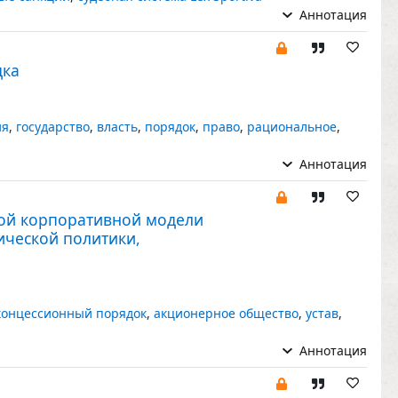
Аннотация
дка
ия
,
государство
,
власть
,
порядок
,
право
,
рациональное
,
Аннотация
кой корпоративной модели
ической политики,
концессионный порядок
,
акционерное общество
,
устав
,
Аннотация