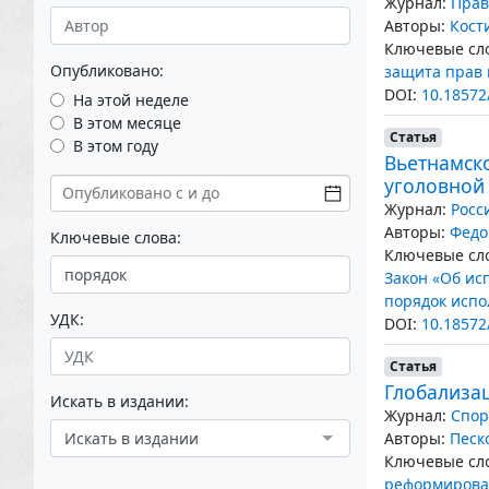
Журнал:
Прав
Авторы:
Кост
Ключевые сло
Опубликовано:
защита прав
DOI:
10.18572
На этой неделе
В этом месяце
Статья
В этом году
Вьетнамск
уголовной
Журнал:
Росс
Авторы:
Федо
Ключевые слова:
Ключевые сло
Закон «Об ис
порядок испо
УДК:
DOI:
10.18572
Статья
Глобализа
Искать в издании:
Журнал:
Спор
Искать в издании
Авторы:
Песк
Ключевые сло
реформирова