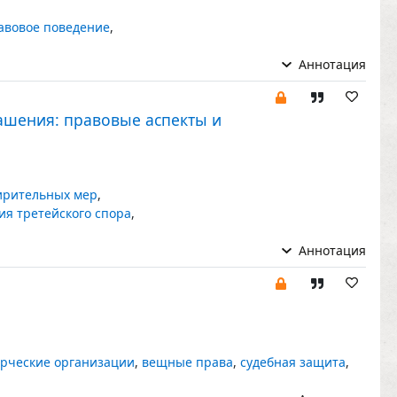
авовое поведение
,
Аннотация
ашения: правовые аспекты и
ирительных мер
,
ия третейского спора
,
Аннотация
рческие организации
,
вещные права
,
судебная защита
,