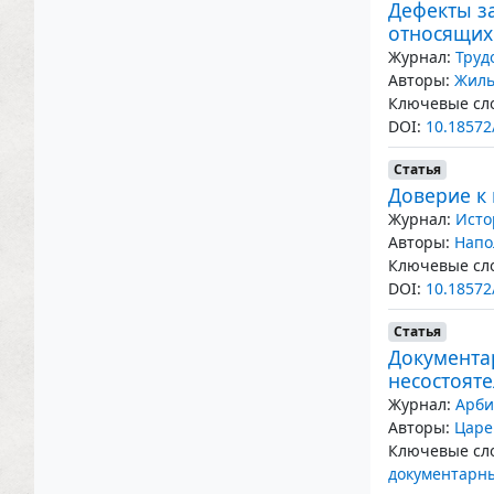
Дефекты з
относящих
Журнал:
Труд
Авторы:
Жиль
Ключевые сло
DOI:
10.18572
Статья
Доверие к 
Журнал:
Исто
Авторы:
Напо
Ключевые сло
DOI:
10.18572
Статья
Документа
несостояте
Журнал:
Арби
Авторы:
Царе
Ключевые сло
документарны