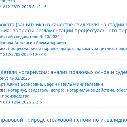
роцесса
/1812-383X-2025-8-12-15
оката (защитника) в качестве свидетеля на стадии
ания: вопросы регламентации процессуального по
ийский следователь № 10/2024
банова Анастасия Александровна
ва:
процессуальный порядок
,
допрос
,
адвокат
,
защитник
,
подо
/1812-3783-2024-10-7-10
детеля нотариусом: анализ правовых основ и суде
риус № 02/2026
ерт Жанна Борисовна
,
Сафин Равиль Минивалеевич
ва:
нотариус
,
свидетель
,
допрос
,
нотариальное действие
,
обес
 производство
/1813-1204-2026-2-2-6
 правовой природе страховой пенсии по инвалидно