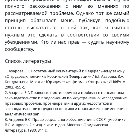
полного расхождения с ним во мнениях по
рассматриваемой проблеме. Однако тот же самый
принцип обязывает меня, публикуя подобную
статью, высказаться о ней так, как я считаю
нужным это сделать в соответствии со своими
убеждениями. Кто из нас прав — судить научному
сообществу.
Список литературы
1. Азарова Е.Г. Постатейный комментарий к Федеральному закону
«О трудовых пенсиях в Российской Федерации» / Е.Г. Азарова, З.А.
Кондратьева. Москва : Юридическая фирма «Контракт» ; ИНФРА-М,
2003. 455 с.
2. Азарова Е.Г. Правовые противоречия и пробелы в пенсионном
законодательстве и предложения по их устранению: исследование
правовых пробелов, противоречий и других недостатков в
законодательстве о трудовых пенсиях и практике его применения:
аналитическая зап
3. Андреев В.С. Право социального обеспечения в СССР : учебник /
В.С. Андреев. 2-е изд. с изм. и доп. Москва : Юридическая
литература, 1980. 311 с.