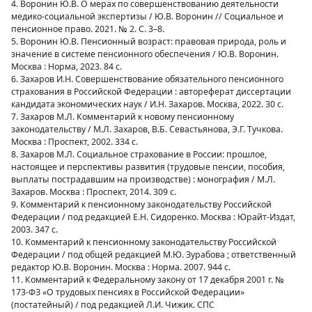
4. Воронин Ю.В. О мерах по совершенствованию деятельности
медико-социальной экспертизы / Ю.В. Воронин // Социальное и
пенсионное право. 2021. № 2. С. 3–8.
5. Воронин Ю.В. Пенсионный возраст: правовая природа, роль и
значение в системе пенсионного обеспечения / Ю.В. Воронин.
Москва : Норма, 2023. 84 с.
6. Захаров И.Н. Совершенствование обязательного пенсионного
страхования в Российской Федерации : автореферат диссертации
кандидата экономических наук / И.Н. Захаров. Москва, 2022. 30 с.
7. Захаров М.Л. Комментарий к новому пенсионному
законодательству / М.Л. Захаров, В.Б. Севастьянова, Э.Г. Тучкова.
Москва : Проспект, 2002. 334 с.
8. Захаров М.Л. Социальное страхование в России: прошлое,
настоящее и перспективы развития (трудовые пенсии, пособия,
выплаты пострадавшим на производстве) : монография / М.Л.
Захаров. Москва : Проспект, 2014. 309 с.
9. Комментарий к пенсионному законодательству Российской
Федерации / под редакцией Е.Н. Сидоренко. Москва : Юрайт-Издат,
2003. 347 с.
10. Комментарий к пенсионному законодательству Российской
Федерации / под общей редакцией М.Ю. Зурабова ; ответственный
редактор Ю.В. Воронин. Москва : Норма. 2007. 944 с.
11. Комментарий к Федеральному закону от 17 декабря 2001 г. №
173-ФЗ «О трудовых пенсиях в Российской Федерации»
(постатейный) / под редакцией Л.И. Чижик. СПС