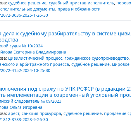
ва:
судебное решение
,
судебный пристав-исполнитель
,
перево
исполнительные документы
,
права и обязанности
/2072-3636-2025-1-26-30
 дела к судебному разбирательству в системе цив
водства
вой судья № 10/2024
йлова Екатерина Владимировна
ва:
цивилистический процесс
,
гражданское судопроизводство
,
анского и арбитражного процесса
,
судебное решение
,
мировое
/2072-4152-2024-10-25-30
ключения под стражу по УПК РСФСР (в редакции 27 о
ть имплементации в современный уголовный про
ийский следователь № 09/2023
лова Ольга Игоревна
ва:
арест
,
санкция прокурора
,
судебное решение
,
продление с
/1812-3783-2023-9-26-30