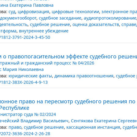
ина Екатерина Павловна
ва:
суд
,
цифровизация
,
цифровые технологии
,
электронное пр
документооборот
,
судебное заседание
,
аудиопротоколирование
деятельность
,
судебное решение
,
оценка доказательств
,
справе
атформа
,
внутреннее убеждение
/1812-3791-2024-3-45-50
ии о правопогасительном эффекте судебного решен
тражный и гражданский процесс № 04/2026
с Мария Николаевна
ва:
юридические факты
,
динамика правоотношения
,
судебное
/1812-383X-2026-4-9-13
ионное право на пересмотр судебного решения по
Республике
нистратор суда № 02/2024
ачейский Владимир Васильевич
,
Сентякова Екатерина Сергеев
ва:
право
,
судебное решение
,
кассационная инстанция
,
судебн
/2072-3636-2024-2-26-28