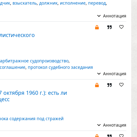
дчик
,
взыскатель
,
должник
,
исполнение
,
перевод
,
Аннотация
илистического
арбитражное судопроизводство
,
 соглашение
,
протокол судебного заседания
Аннотация
ктября 1960 г.): есть ли
цесс
рока содержания под стражей
Аннотация