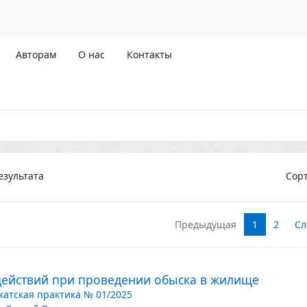
Авторам
О нас
Контакты
зультата
Сор
Предыдущая
1
2
Сл
действий при проведении обыска в жилище
катская практика № 01/2025