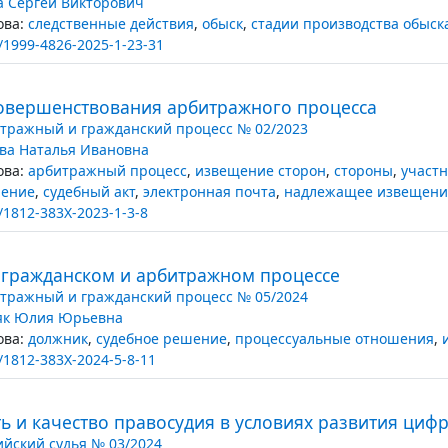
а Сергей Викторович
ва:
следственные действия
,
обыск
,
стадии производства обыск
/1999-4826-2025-1-23-31
овершенствования арбитражного процесса
тражный и гражданский процесс № 02/2023
ва Наталья Ивановна
ва:
арбитражный процесс
,
извещение сторон
,
стороны
,
участ
шение
,
судебный акт
,
электронная почта
,
надлежащее извещени
/1812-383X-2023-1-3-8
 гражданском и арбитражном процессе
тражный и гражданский процесс № 05/2024
як Юлия Юрьевна
ва:
должник
,
судебное решение
,
процессуальные отношения
,
/1812-383X-2024-5-8-11
ь и качество правосудия в условиях развития циф
ийский судья № 03/2024