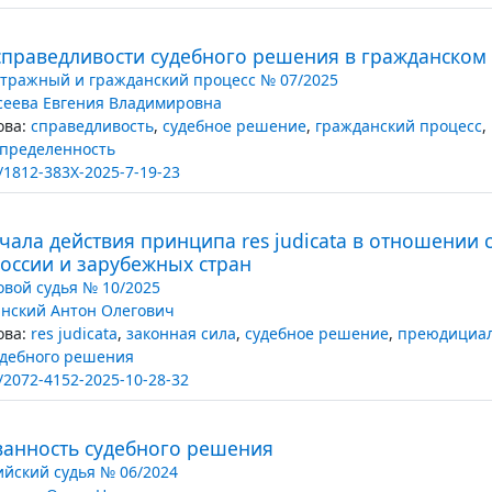
справедливости судебного решения в гражданском
тражный и гражданский процесс № 07/2025
сеева Евгения Владимировна
ва:
справедливость
,
судебное решение
,
гражданский процесс
,
определенность
/1812-383X-2025-7-19-23
ала действия принципа res judicata в отношении 
оссии и зарубежных стран
вой судья № 10/2025
нский Антон Олегович
ва:
res judicata
,
законная сила
,
судебное решение
,
преюдициал
удебного решения
/2072-4152-2025-10-28-32
анность судебного решения
ийский судья № 06/2024