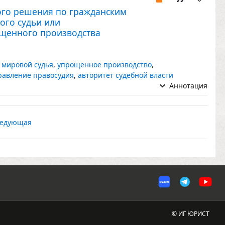
ого решения по гражданским
ого судьи или
щенного производства
,
мировой судья
,
упрощенное производство
,
равление правосудия
,
авторитет судебной власти
Аннотация
едующая
© ИГ ЮРИСТ