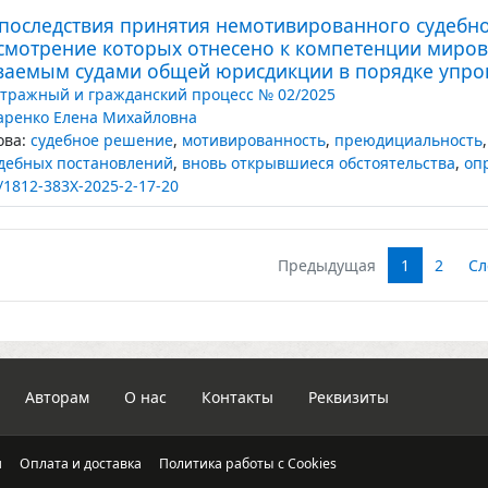
последствия принятия немотивированного судебн
ссмотрение которых отнесено к компетенции миров
ваемым судами общей юрисдикции в порядке упро
тражный и гражданский процесс № 02/2025
аренко Елена Михайловна
ва:
судебное решение
,
мотивированность
,
преюдициальность
дебных постановлений
,
вновь открывшиеся обстоятельства
,
оп
/1812-383X-2025-2-17-20
Предыдущая
1
2
Сл
Авторам
О нас
Контакты
Реквизиты
и
Оплата и доставка
Политика работы с Cookies