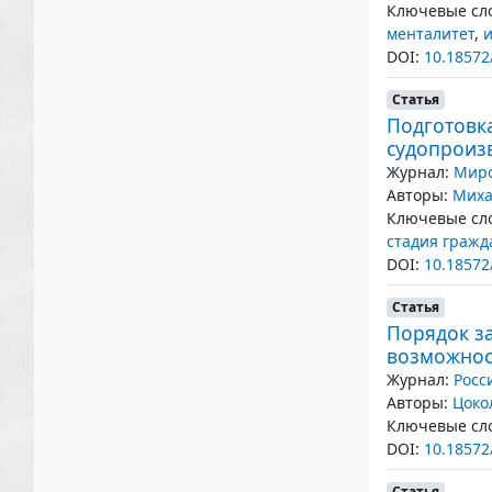
Ключевые сло
менталитет
,
DOI:
10.18572
Статья
Подготовка
судопроиз
Журнал:
Миро
Авторы:
Миха
Ключевые сло
стадия гражд
DOI:
10.18572
Статья
Порядок за
возможнос
Журнал:
Росс
Авторы:
Цоко
Ключевые сло
DOI:
10.18572
Статья