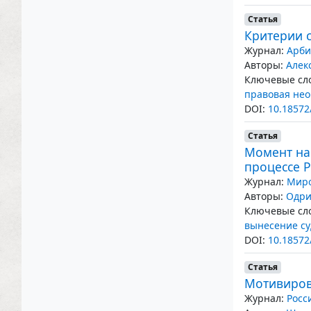
Статья
Критерии 
Журнал:
Арби
Авторы:
Алек
Ключевые сло
правовая не
DOI:
10.18572
Статья
Момент нач
процессе Р
Журнал:
Миро
Авторы:
Одри
Ключевые сло
вынесение с
DOI:
10.18572
Статья
Мотивиров
Журнал:
Росс