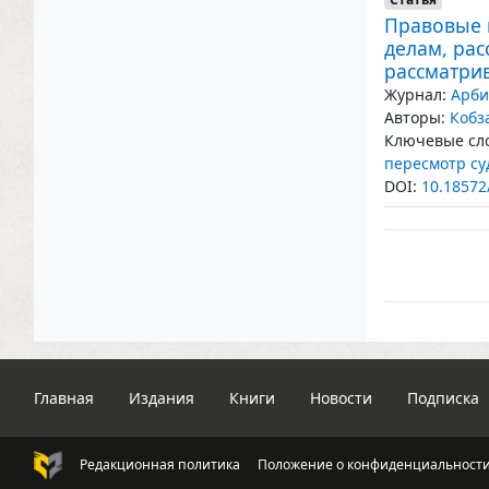
Правовые 
делам, ра
рассматри
Журнал:
Арби
Авторы:
Кобз
Ключевые сло
пересмотр су
DOI:
10.18572
Главная
Издания
Книги
Новости
Подписка
Редакционная политика
Положение о конфиденциальност