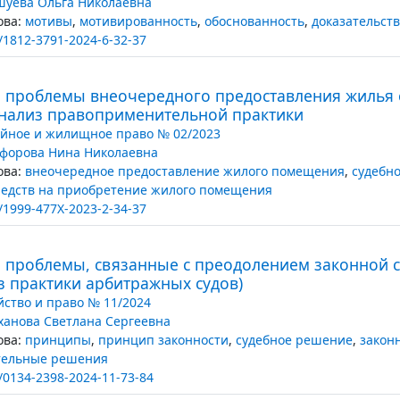
уева Ольга Николаевна
ва:
мотивы
,
мотивированность
,
обоснованность
,
доказательст
/1812-3791-2024-6-32-37
 проблемы внеочередного предоставления жилья 
анализ правоприменительной практики
йное и жилищное право № 02/2023
форова Нина Николаевна
ва:
внеочередное предоставление жилого помещения
,
судебн
редств на приобретение жилого помещения
/1999-477X-2023-2-34-37
 проблемы, связанные с преодолением законной с
з практики арбитражных судов)
йство и право № 11/2024
ханова Светлана Сергеевна
ва:
принципы
,
принцип законности
,
судебное решение
,
закон
тельные решения
/0134-2398-2024-11-73-84