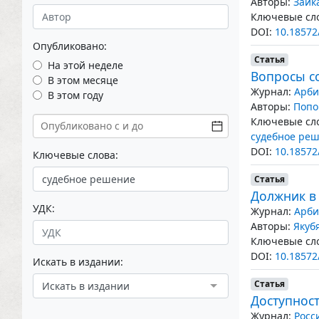
Авторы:
Заик
Ключевые сло
DOI:
10.18572
Опубликовано:
Статья
На этой неделе
Вопросы с
В этом месяце
Журнал:
Арби
В этом году
Авторы:
Попо
Ключевые сло
судебное ре
DOI:
10.18572
Ключевые слова:
Статья
Должник в
УДК:
Журнал:
Арби
Авторы:
Якуб
Ключевые сло
DOI:
10.18572
Искать в издании:
Статья
Искать в издании
Доступност
Журнал:
Росс