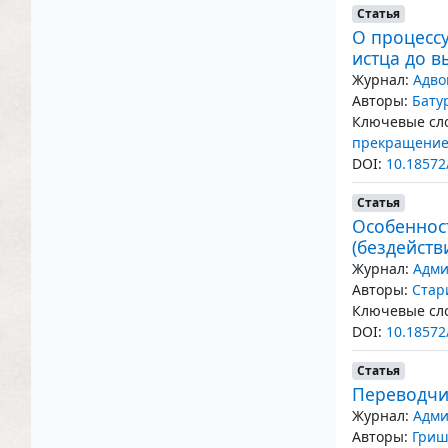
Статья
О процесс
истца до 
Журнал:
Адво
Авторы:
Бату
Ключевые сло
прекращение 
DOI:
10.18572
Статья
Особеннос
(бездейств
Журнал:
Адми
Авторы:
Стар
Ключевые сло
DOI:
10.18572
Статья
Переводчи
Журнал:
Адми
Авторы:
Гриш