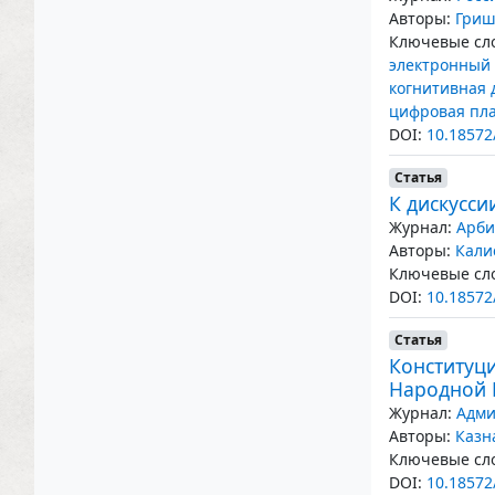
Авторы:
Гриш
Ключевые сло
электронный 
когнитивная 
цифровая пл
DOI:
10.18572
Статья
К дискусс
Журнал:
Арби
Авторы:
Кали
Ключевые сло
DOI:
10.18572
Статья
Конституц
Народной 
Журнал:
Адми
Авторы:
Казн
Ключевые сло
DOI:
10.18572