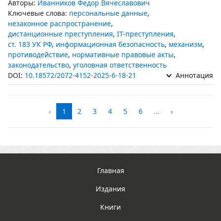
Авторы:
Иванников Федор Вячеславович
Ключевые слова:
персональные данные
,
незаконное распространение
,
дистанционные преступления
,
IT-преступления
,
ст. 183 УК РФ
,
информационная безопасность
,
механизм
,
противодействие
,
нормативные правовые акты
,
законодательство
,
уголовная ответственность
DOI:
10.18572/2072-4152-2025-6-18-21
Аннотация
‹
1
2
3
4
5
6
…
›
Главная
Издания
Книги