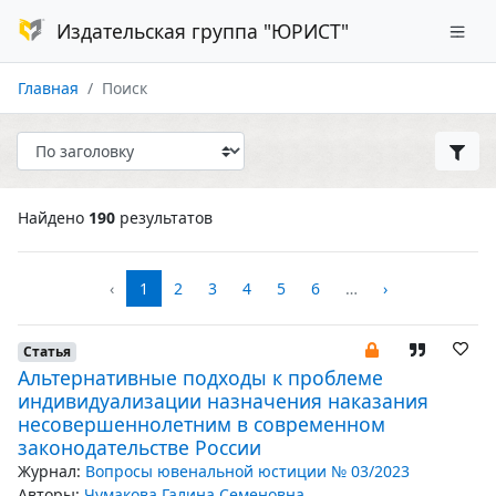
Издательская группа "ЮРИСТ"
Главная
Поиск
Найдено
190
результатов
‹
1
2
3
4
5
6
…
›
Статья
Альтернативные подходы к проблеме
индивидуализации назначения наказания
несовершеннолетним в современном
законодательстве России
Журнал:
Вопросы ювенальной юстиции № 03/2023
Авторы:
Чумакова Галина Семеновна