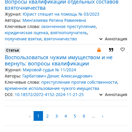
Вопросы квалификации отдельных составов
взяточничества
Журнал:
Юрист спешит на помощь № 03/2023
Авторы:
Мингалиева Регина Равилевна
Ключевые слова:
оконченное преступление
,
юридическая оценка
,
взяткополучатель
,
получение взятки
,
взяточничество
Аннотация
Статья
Воспользоваться чужим имуществом и не
вернуть: вопросы квалификации
Журнал:
Мировой судья № 11/2024
Авторы:
Гарбатович Денис Александрович
Ключевые слова:
преступление против собственности
,
временное использование чужого имущества
DOI:
10.18572/2072-4152-2024-11-21-25
Аннотация
‹
1
2
3
4
5
6
…
›