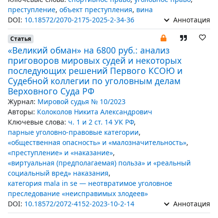
преступление
,
объект преступления
,
вина
DOI:
10.18572/2070-2175-2025-2-34-36
Аннотация
Статья
«Великий обман» на 6800 руб.: анализ
приговоров мировых судей и некоторых
последующих решений Первого КСОЮ и
Судебной коллегии по уголовным делам
Верховного Суда РФ
Журнал:
Мировой судья № 10/2023
Авторы:
Колоколов Никита Александрович
Ключевые слова:
ч. 1 и 2 ст. 14 УК РФ
,
парные уголовно-правовые категории
,
«общественная опасность» и «малозначительность»
,
«преступление» и «наказание»
,
«виртуальная (предполагаемая) польза» и «реальный
социальный вред» наказания
,
категория mala in se — неотвратимое уголовное
преследование «неисправимых злодеев»
DOI:
10.18572/2072-4152-2023-10-2-14
Аннотация