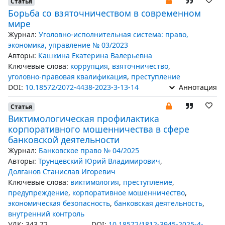
Статья
Борьба со взяточничеством в современном
мире
Журнал:
Уголовно-исполнительная система: право,
экономика, управление № 03/2023
Авторы:
Кашкина Екатерина Валерьевна
Ключевые слова:
коррупция
,
взяточничество
,
уголовно-правовая квалификация
,
преступление
DOI:
10.18572/2072-4438-2023-3-13-14
Аннотация
Статья
Виктимологическая профилактика
корпоративного мошенничества в сфере
банковской деятельности
Журнал:
Банковское право № 04/2025
Авторы:
Трунцевский Юрий Владимирович
,
Долганов Станислав Игоревич
Ключевые слова:
виктимология
,
преступление
,
предупреждение
,
корпоративное мошенничество
,
экономическая безопасность
,
банковская деятельность
,
внутренний контроль
УДК: 343.72
DOI:
10.18572/1812-3945-2025-4-