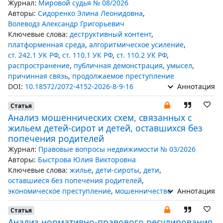
Журнал:
Мировой судья № 08/2026
Авторы:
Сидоренко Элина Леонидовна
,
Волеводз Александр Григорьевич
Ключевые слова:
деструктивный контент
,
платформенная среда
,
алгоритмическое усиление
,
ст. 242.1 УК РФ
,
ст. 110.1 УК РФ
,
ст. 110.2 УК РФ
,
распространение
,
публичная демонстрация
,
умысел
,
причинная связь
,
продолжаемое преступление
DOI:
10.18572/2072-4152-2026-8-9-16
Аннотация
Статья
Анализ мошеннических схем, связанных с
жильем детей-сирот и детей, оставшихся без
попечения родителей
Журнал:
Правовые вопросы недвижимости № 03/2026
Авторы:
Быстрова Юлия Викторовна
Ключевые слова:
жилье
,
дети-сироты
,
дети
,
оставшиеся без попечения родителей
,
экономическое преступление
,
мошенничество
Аннотация
Статья
Анализ нормативно-правового регулирования