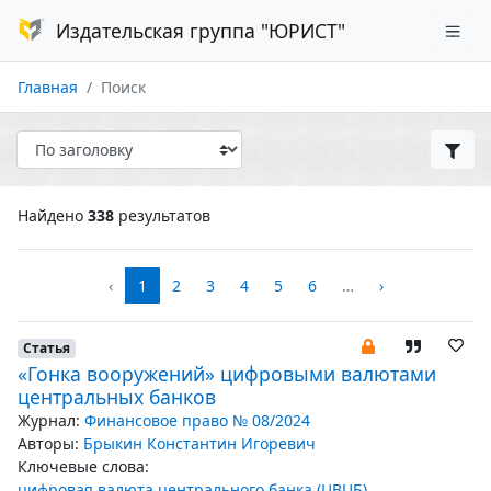
Издательская группа "ЮРИСТ"
Главная
Поиск
Найдено
338
результатов
‹
1
2
3
4
5
6
…
›
Статья
«Гонка вооружений» цифровыми валютами
центральных банков
Журнал:
Финансовое право № 08/2024
Авторы:
Брыкин Константин Игоревич
Ключевые слова:
цифровая валюта центрального банка (ЦВЦБ)
,