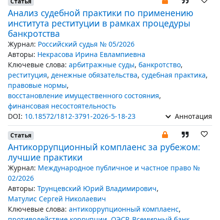
Статья
Анализ судебной практики по применению
института реституции в рамках процедуры
банкротства
Журнал:
Российский судья № 05/2026
Авторы:
Некрасова Ирина Евлампиевна
Ключевые слова:
арбитражные суды
,
банкротство
,
реституция
,
денежные обязательства
,
судебная практика
,
правовые нормы
,
восстановление имущественного состояния
,
финансовая несостоятельность
DOI:
10.18572/1812-3791-2026-5-18-23
Аннотация
Статья
Антикоррупционный комплаенс за рубежом:
лучшие практики
Журнал:
Международное публичное и частное право №
02/2026
Авторы:
Трунцевский Юрий Владимирович
,
Матулис Сергей Николаевич
Ключевые слова:
антикоррупционный комплаенс
,
противодействие коррупции
,
ОЭСР
,
Всемирный банк
,