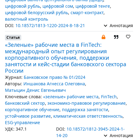
цифровой рубль
,
цифровой сом
,
цифровой тенге
,
цифровой белорусский рубль
,
смарт-контракт
,
валютный контроль
DOI:
10.18572/1813-1220-2024-8-18-21
Аннотация
Статья
«Зеленые» рабочие места в FinTech:
международный опыт регулирования
корпоративного обучения, поддержки
занятости и кейс-стадии банковского сектора
России
Журнал:
Банковское право № 01/2024
Авторы:
Иншакова Агнесса Олеговна
,
Матыцин Денис Евгеньевич
Ключевые слова:
«зеленые» рабочие места
,
FinTech
,
банковский сектор
,
экономико-правовое регулирование
,
корпоративное обучение
,
поддержка занятости
,
устойчивое развитие
,
климатическая ответственность
,
ESG-управление
УДК: 347.1
DOI:
10.18572/1812-3945-2024-1-
14-20
Аннотация