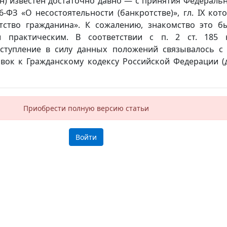
н) известен достаточно давно — с принятия Федераль
6-ФЗ «О несостоятельности (банкротстве)», гл. IX кот
тство гражданина». К сожалению, знакомство это б
и практическим. В соответствии с п. 2 ст. 185 
вступление в силу данных положений связывалось с
вок к Гражданскому кодексу Российской Федерации (
Приобрести полную версию статьи
Войти