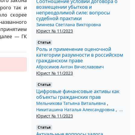
ного закона
Соотношение условий договора о
возмещении убытков и
орого так и
непреодолимой силе: вопросы
ыло скорее
судебной практики
названного
Зимнева Светлана Викторовна
 принятием
Юрист № 11/2023
далее — ГК
Статья
Роль и применение оценочной
категории разумности в российском
гражданском праве
Абросимов Антон Вячеславович
Юрист № 11/2023
Статья
Цифровые финансовые активы как
объекты гражданских прав
Мельникова Татьяна Витальевна
,
Никиташина Наталья Александровна
,
...
Юрист № 11/2023
Статья
Актуальные вопросы залога