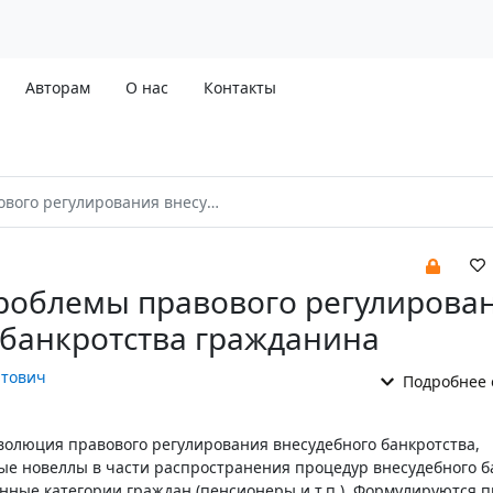
Авторам
О нас
Контакты
ния внесудебного банкротства гражданина
роблемы правового регулирова
 банкротства гражданина
атович
Подробнее 
эволюция правового регулирования внесудебного банкротства,
е новеллы в части распространения процедур внесудебного б
ные категории граждан (пенсионеры и т.п.). Формулируются 