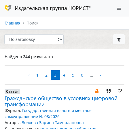
Издательская группа "ЮРИСТ"
Главная
Поиск
Найдено
244
результата
‹
1
2
3
4
5
6
…
›
Статья
Гражданское общество в условиях цифровой
трансформации
Журнал:
Государственная власть и местное
самоуправление № 08/2026
Авторы:
Золоева Зарина Тамерлановна
Ключевые слова:
информационное общество
,