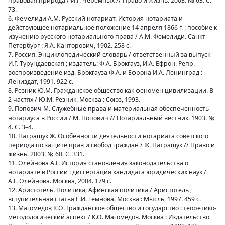
правовая природа / И.Г. Черемных // Право и жизнь. 2003. № 63. С.
73.
6. Фемелиди А.М. Русский нотариат. История нотариата и
действующее нотариальное положение 14 апреля 1866 г. : пособие к
изучению русского нотариального права / А.М. Фемелиди. Санкт-
Петербург : Я.А. Канторович, 1902. 258 с.
7. Россия. Энциклопедический словарь / ответственный за выпуск
И.Г. Турундаевская ; издатель: Ф.А. Брокгауз, И.А. Ефрон. Репр.
воспроизведение изд. Брокгауза Ф.А. и Ефрона И.А. Ленинград :
Лениздат, 1991. 922 с.
8. Резник Ю.М. Гражданское общество как феномен цивилизации. В
2 частях / Ю.М. Резник. Москва : Союз, 1993.
9. Попович М. Служебные права и материальная обеспеченность
нотариуса в России / М. Попович // Нотариальный вестник. 1903. №
4. С. 3–4.
10. Патращук Ж. Особенности деятельности нотариата советского
периода по защите прав и свобод граждан / Ж. Патращук // Право и
жизнь. 2003. № 60. С. 331.
11. Олейнова А.Г. История становления законодательства о
нотариате в России : диссертация кандидата юридических наук /
А.Г. Олейнова. Москва, 2004. 179 с.
12. Аристотель. Политика; Афинская политика / Аристотель ;
вступительная статья Е.И. Темнова. Москва : Мысль, 1997. 459 с.
13. Магомедов К.О. Гражданское общество и государство : теоретико-
методологический аспект / К.О. Магомедов. Москва : Издательство