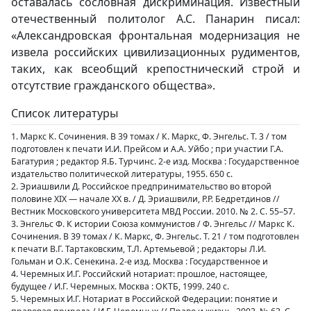
оставалась сословная дискриминация. Известный
отечественный политолог А.С. Панарин писал:
«Александровская фронтальная модернизация не
извела российских цивилизационных рудиментов,
таких, как всеобщий крепостнический строй и
отсутствие гражданского общества».
Список литературы
1. Маркс К. Cочинения. В 39 томах / К. Маркс, Ф. Энгельс. Т. 3 / том
подготовлен к печати И.И. Прейсом и А.А. Уйбо ; при участии Г.А.
Багатурия ; редактор Я.Б. Турчинс. 2-е изд. Москва : Государственное
издательство политической литературы, 1955. 650 с.
2. Эриашвили Д. Российское предпринимательство во второй
половине XIX — начале XX в. / Д. Эриашвили, Р.Р. Бедретдинов //
Вестник Московского университета МВД России. 2010. № 2. С. 55–57.
3. Энгельс Ф. К истории Союза коммунистов / Ф. Энгельс // Маркс К.
Cочинения. В 39 томах / К. Маркс, Ф. Энгельс. Т. 21 / том подготовлен
к печати В.Г. Тартаковским, Т.Л. Артемьевой ; редакторы Л.И.
Гольман и О.К. Сенекина. 2-е изд. Москва : Государственное и
4. Черемных И.Г. Российский нотариат: прошлое, настоящее,
будущее / И.Г. Черемных. Москва : ОКТБ, 1999. 240 с.
5. Черемных И.Г. Нотариат в Российской Федерации: понятие и