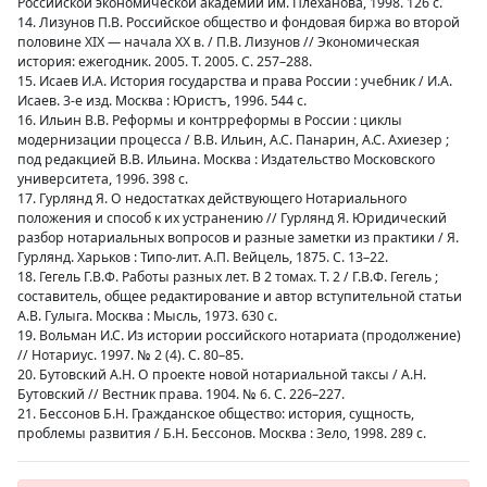
Российской экономической академии им. Плеханова, 1998. 126 с.
14. Лизунов П.В. Российское общество и фондовая биржа во второй
половине XIX — начала XX в. / П.В. Лизунов // Экономическая
история: ежегодник. 2005. Т. 2005. С. 257–288.
15. Исаев И.А. История государства и права России : учебник / И.А.
Исаев. 3-е изд. Москва : Юристъ, 1996. 544 с.
16. Ильин В.В. Реформы и контрреформы в России : циклы
модернизации процесса / В.В. Ильин, А.С. Панарин, А.С. Ахиезер ;
под редакцией В.В. Ильина. Москва : Издательство Московского
университета, 1996. 398 с.
17. Гурлянд Я. О недостатках действующего Нотариального
положения и способ к их устранению // Гурлянд Я. Юридический
разбор нотариальных вопросов и разные заметки из практики / Я.
Гурлянд. Харьков : Типо-лит. А.П. Вейцель, 1875. С. 13–22.
18. Гегель Г.В.Ф. Работы разных лет. В 2 томах. Т. 2 / Г.В.Ф. Гегель ;
составитель, общее редактирование и автор вступительной статьи
А.В. Гулыга. Москва : Мысль, 1973. 630 с.
19. Вольман И.С. Из истории российского нотариата (продолжение)
// Нотариус. 1997. № 2 (4). С. 80–85.
20. Бутовский А.Н. О проекте новой нотариальной таксы / А.Н.
Бутовский // Вестник права. 1904. № 6. С. 226–227.
21. Бессонов Б.Н. Гражданское общество: история, сущность,
проблемы развития / Б.Н. Бессонов. Москва : Зело, 1998. 289 с.