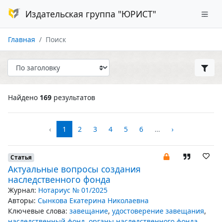
Издательская группа "ЮРИСТ"
Главная
Поиск
Найдено
169
результатов
‹
1
2
3
4
5
6
…
›
Статья
Актуальные вопросы создания
наследственного фонда
Журнал:
Нотариус № 01/2025
Авторы:
Сынкова Екатерина Николаевна
Ключевые слова:
завещание
,
удостоверение завещания
,
наследственный фонд
,
органы наследственного фонда
,