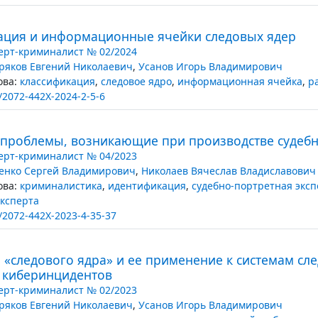
ация и информационные ячейки следовых ядер
ерт-криминалист № 02/2024
ряков Евгений Николаевич
,
Усанов Игорь Владимирович
ва:
классификация
,
следовое ядро
,
информационная ячейка
,
р
/2072-442X-2024-2-5-6
проблемы, возникающие при производстве судебн
ерт-криминалист № 04/2023
енко Сергей Владимирович
,
Николаев Вячеслав Владиславович
ва:
криминалистика
,
идентификация
,
судебно-портретная эксп
ксперта
/2072-442X-2023-4-35-37
 «следового ядра» и ее применение к системам сл
е киберинцидентов
ерт-криминалист № 02/2023
ряков Евгений Николаевич
,
Усанов Игорь Владимирович