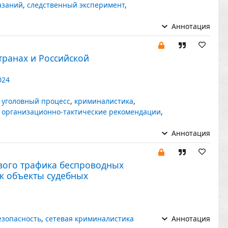
азаний
,
следственный эксперимент
,
Аннотация
ранах и Российской
024
,
уголовный процесс
,
криминалистика
,
,
организационно-тактические рекомендации
,
Аннотация
евого трафика беспроводных
ак объекты судебных
езопасность
,
сетевая криминалистика
Аннотация