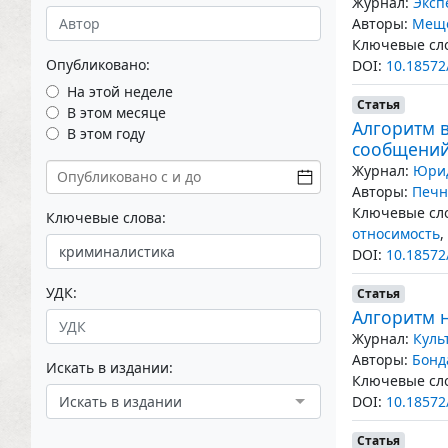
Журнал:
Эксп
Авторы:
Меще
Ключевые сло
Опубликовано:
DOI:
10.18572
На этой неделе
Статья
В этом месяце
Алгоритм в
В этом году
сообщений
Журнал:
Юрид
Авторы:
Печн
Ключевые сло
Ключевые слова:
относимость
,
DOI:
10.18572
УДК:
Статья
Алгоритм н
Журнал:
Куль
Авторы:
Бонд
Искать в издании:
Ключевые сло
Искать в издании
DOI:
10.18572
Статья