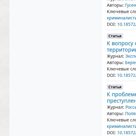
Авторы:
Гусе
Ключевые сло
криминалист
DOI:
10.18572
Статья
К вопросу
территори
Журнал:
Эксп
Авторы:
Бере
Ключевые сло
DOI:
10.18572
Статья
К проблем
преступле
Журнал:
Росс
Авторы:
Поля
Ключевые сло
криминалист
DOI:
10.18572