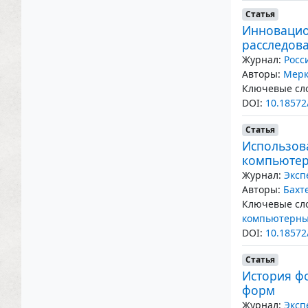
Статья
Инновацио
расследов
Журнал:
Росс
Авторы:
Мерк
Ключевые сло
DOI:
10.18572
Статья
Использов
компьютер
Журнал:
Эксп
Авторы:
Бахт
Ключевые сло
компьютерны
DOI:
10.18572
Статья
История ф
форм
Журнал:
Эксп