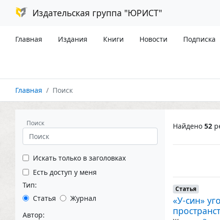
Издательская группа "ЮРИСТ"
Главная
Издания
Книги
Новости
Подписка
Главная
Поиск
Поиск
Найдено
52
ре
Искать только в заголовках
Есть доступ у меня
Тип:
Статья
Статья
Журнал
«У-син» у
пространс
Автор: