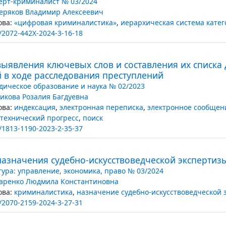
ерт-криминалист № 03/2024
ряков Владимир Алексеевич
ва:
«цифровая криминалистика»
,
иерархическая система кате
/2072-442X-2024-3-16-18
ыявления ключевых слов и составления их списка
 в ходе расследования преступлений
ическое образование и наука № 02/2023
икова Розалия Багдуевна
ва:
индексация
,
электронная переписка
,
электронное сообщен
технический прогресс
,
поиск
/1813-1190-2023-2-35-37
азначения судебно-искусствоведческой экспертиз
тура: управление, экономика, право № 03/2024
аренко Людмила Константиновна
ва:
криминалистика
,
назначение судебно-искусствоведческой 
/2070-2159-2024-3-27-31