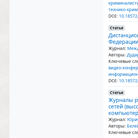
криминалист
технико-крим
DOI:
10.18572
Статья
Дистанцио
Федерации
Журнал:
Межд
Авторы:
Дуда
Ключевые сло
видео-конфер
информацион
DOI:
10.18572
Статья
Журналы р
сетей (выс
компьютер
Журнал:
Юрис
Авторы:
Беле
Ключевые сло