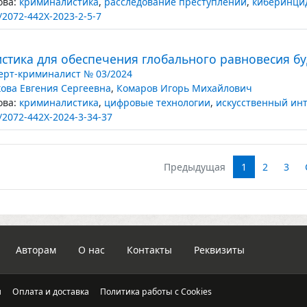
ва:
криминалистика
,
расследование преступлений
,
киберинци
/2072-442X-2023-2-5-7
стика для обеспечения глобального равновесия б
ерт-криминалист № 03/2024
ова Евгения Сергеевна
,
Комаров Игорь Михайлович
ва:
криминалистика
,
цифровые технологии
,
искусственный инт
/2072-442X-2024-3-34-37
Предыдущая
1
2
3
Авторам
О нас
Контакты
Реквизиты
и
Оплата и доставка
Политика работы с Cookies