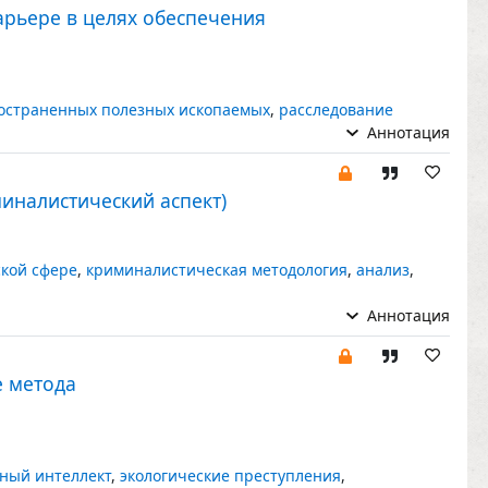
рьере в целях обеспечения
остраненных полезных ископаемых
,
расследование
Аннотация
иналистический аспект)
кой сфере
,
криминалистическая методология
,
анализ
,
Аннотация
е метода
нный интеллект
,
экологические преступления
,