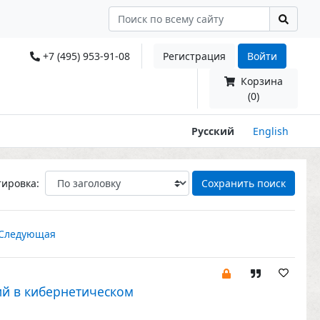
+7 (495) 953-91-08
Регистрация
Войти
Корзина
(0)
Русский
English
тировка:
Сохранить поиск
Следующая
ий в кибернетическом