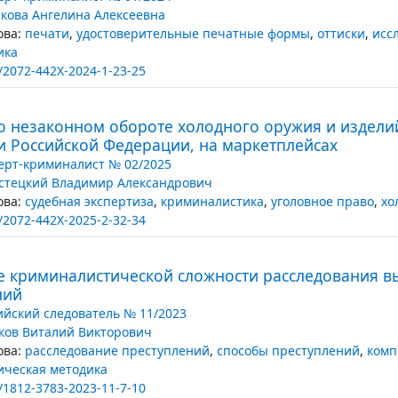
нкова Ангелина Алексеевна
ва:
печати
,
удостоверительные печатные формы
,
оттиски
,
исс
ика
/2072-442X-2024-1-23-25
 о незаконном обороте холодного оружия и издели
и Российской Федерации, на маркетплейсах
ерт-криминалист № 02/2025
стецкий Владимир Александрович
ва:
судебная экспертиза
,
криминалистика
,
уголовное право
,
хо
/2072-442X-2025-2-32-34
е криминалистической сложности расследования 
ний
ийский следователь № 11/2023
ков Виталий Викторович
ва:
расследование преступлений
,
способы преступлений
,
комп
ическая методика
/1812-3783-2023-11-7-10