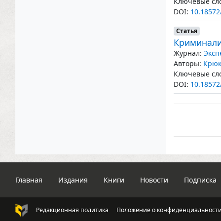
Ключевые сло
DOI:
10.18572
Статья
Криминали
Журнал:
Эксп
Авторы:
Крюк
Ключевые сло
DOI:
10.18572
Главная
Издания
Книги
Новости
Подписка
Редакционная политика
Положение о конфиденциальност