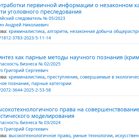
отработки первичной информации о незаконном ка
ти уголовного преследования
ийский следователь № 05/2023
ин Андрей Николаевич
ва:
криминалистика
,
алгоритм
,
незаконная добыча общераспр
/1812-3783-2023-5-11-14
интез как парные методы научного познания (крим
пасность бизнеса № 02/2025
уз Григорий Сергеевич
ва:
криминалистика
,
преступления
,
совершаемые в экологичес
ное познание
,
парные категории
/2072-3644-2025-2-53-58
ысокотехнологичного права на совершенствовани
стического моделирования
пасность бизнеса № 03/2024
уз Григорий Сергеевич
ва:
высокотехнологичное право
,
умные технологии
,
искусстве