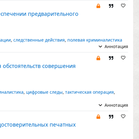
еспечении предварительного
вации
,
следственные действия
,
полевая криминалистика
Аннотация
я обстоятельств совершения
иналистика
,
цифровые следы
,
тактическая операция
,
Аннотация
достоверительных печатных