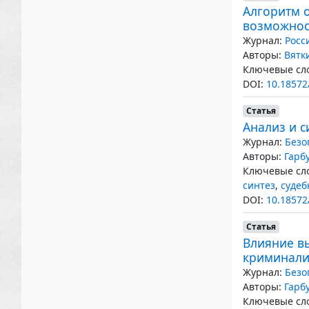
Алгоритм 
возможнос
Журнал:
Росс
Авторы:
Вятк
Ключевые сло
DOI:
10.18572
Статья
Анализ и с
Журнал:
Безо
Авторы:
Гарб
Ключевые сло
синтез
,
судеб
DOI:
10.18572
Статья
Влияние в
криминали
Журнал:
Безо
Авторы:
Гарб
Ключевые сло