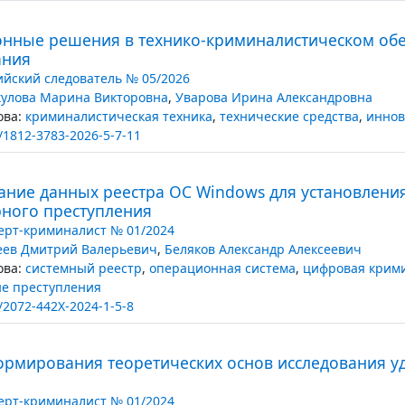
нные решения в технико-криминалистическом об
ания
ийский следователь № 05/2026
улова Марина Викторовна
,
Уварова Ирина Александровна
ва:
криминалистическая техника
,
технические средства
,
инно
/1812-3783-2026-5-7-11
ание данных реестра ОС Windows для установлени
ного преступления
ерт-криминалист № 01/2024
еев Дмитрий Валерьевич
,
Беляков Александр Алексеевич
ва:
системный реестр
,
операционная система
,
цифровая крим
е преступления
/2072-442X-2024-1-5-8
ормирования теоретических основ исследования у
ерт-криминалист № 01/2024