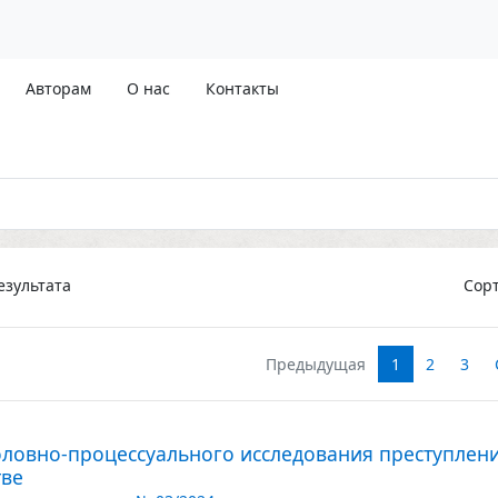
Авторам
О нас
Контакты
зультата
Сор
Предыдущая
1
2
3
головно-процессуального исследования преступлен
тве