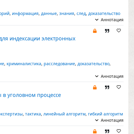
горий
,
информация
,
данные
,
знания
,
след
,
доказательство
Аннотация
 для индексации электронных
ие
,
криминалистика
,
расследование
,
доказательство
,
Аннотация
ы в уголовном процессе
экспертизы
,
тактика
,
линейный алгоритм
,
гибкий алгоритм
Аннотация