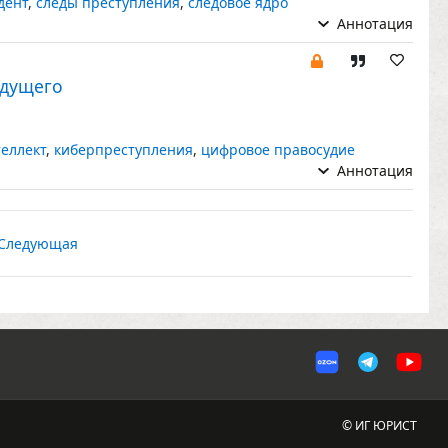
дент
,
следы преступления
,
следовое ядро
Аннотация
удущего
еллект
,
киберпреступления
,
цифровое правосудие
Аннотация
Следующая
© ИГ ЮРИСТ