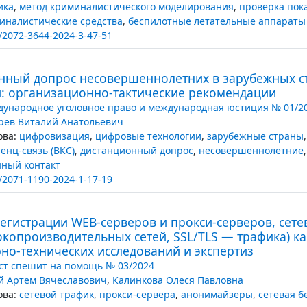
ика
,
метод криминалистического моделирования
,
проверка пок
иналистические средства
,
беспилотные летательные аппараты
/2072-3644-2024-3-47-51
нный допрос несовершеннолетних в зарубежных ст
: организационно-тактические рекомендации
ународное уголовное право и международная юстиция № 01/2
рев Виталий Анатольевич
ва:
цифровизация
,
цифровые технологии
,
зарубежные страны
енц-связь (ВКС)
,
дистанционный допрос
,
несовершеннолетние
ный контакт
/2071-1190-2024-1-17-19
егистрации WEB-серверов и прокси-серверов, сет
окопроизводительных сетей, SSL/TLS — трафика) к
но-технических исследований и экспертиз
т спешит на помощь № 03/2024
й Артем Вячеславович
,
Калинкова Олеся Павловна
ва:
сетевой трафик
,
прокси-сервера
,
анонимайзеры
,
сетевая б