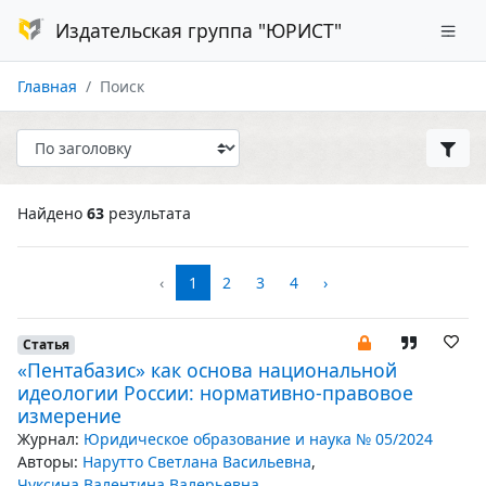
Издательская группа "ЮРИСТ"
Главная
Поиск
Найдено
63
результата
‹
1
2
3
4
›
Статья
«Пентабазис» как основа национальной
идеологии России: нормативно-правовое
измерение
Журнал:
Юридическое образование и наука № 05/2024
Авторы:
Нарутто Светлана Васильевна
,
Чуксина Валентина Валерьевна