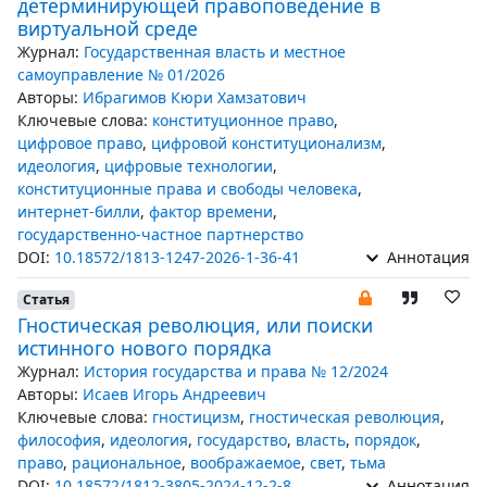
детерминирующей правоповедение в
виртуальной среде
Журнал:
Государственная власть и местное
самоуправление № 01/2026
Авторы:
Ибрагимов Кюри Хамзатович
Ключевые слова:
конституционное право
,
цифровое право
,
цифровой конституционализм
,
идеология
,
цифровые технологии
,
конституционные права и свободы человека
,
интернет-билли
,
фактор времени
,
государственно-частное партнерство
DOI:
10.18572/1813-1247-2026-1-36-41
Аннотация
Статья
Гностическая революция, или поиски
истинного нового порядка
Журнал:
История государства и права № 12/2024
Авторы:
Исаев Игорь Андреевич
Ключевые слова:
гностицизм
,
гностическая революция
,
философия
,
идеология
,
государство
,
власть
,
порядок
,
право
,
рациональное
,
воображаемое
,
свет
,
тьма
DOI:
10.18572/1812-3805-2024-12-2-8
Аннотация