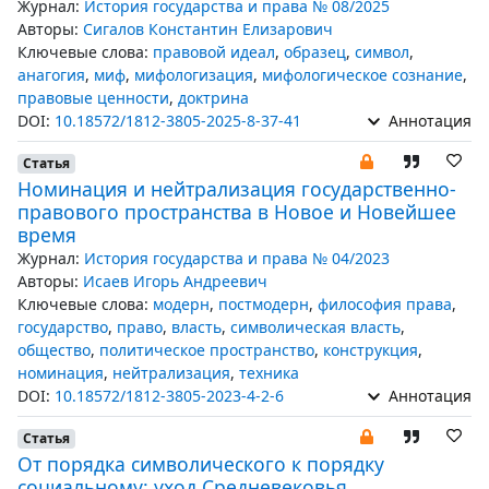
Журнал:
История государства и права № 08/2025
Авторы:
Сигалов Константин Елизарович
Ключевые слова:
правовой идеал
,
образец
,
символ
,
анагогия
,
миф
,
мифологизация
,
мифологическое сознание
,
правовые ценности
,
доктрина
DOI:
10.18572/1812-3805-2025-8-37-41
Аннотация
Статья
Номинация и нейтрализация государственно-
правового пространства в Новое и Новейшее
время
Журнал:
История государства и права № 04/2023
Авторы:
Исаев Игорь Андреевич
Ключевые слова:
модерн
,
постмодерн
,
философия права
,
государство
,
право
,
власть
,
символическая власть
,
общество
,
политическое пространство
,
конструкция
,
номинация
,
нейтрализация
,
техника
DOI:
10.18572/1812-3805-2023-4-2-6
Аннотация
Статья
От порядка символического к порядку
социальному: уход Средневековья