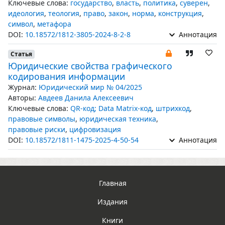
Ключевые слова:
государство
,
власть
,
политика
,
суверен
,
идеология
,
теология
,
право
,
закон
,
норма
,
конструкция
,
символ
,
метафора
DOI:
10.18572/1812-3805-2024-8-2-8
Аннотация
Статья
Юридические свойства графического
кодирования информации
Журнал:
Юридический мир № 04/2025
Авторы:
Авдеев Данила Алексеевич
Ключевые слова:
QR-код; Data Matrix-код
,
штрихкод
,
правовые символы
,
юридическая техника
,
правовые риски
,
цифровизация
DOI:
10.18572/1811-1475-2025-4-50-54
Аннотация
Главная
Издания
Книги