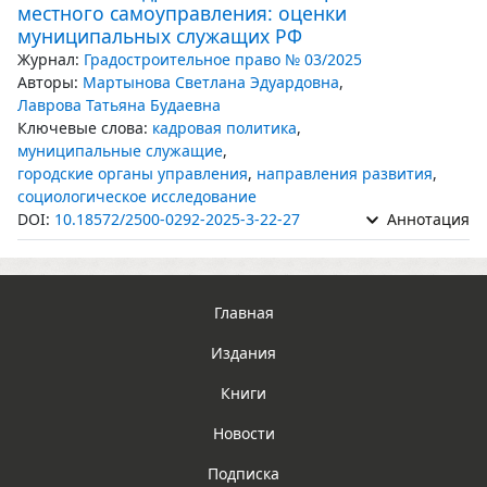
местного самоуправления: оценки
муниципальных служащих РФ
Журнал:
Градостроительное право № 03/2025
Авторы:
Мартынова Светлана Эдуардовна
,
Лаврова Татьяна Будаевна
Ключевые слова:
кадровая политика
,
муниципальные служащие
,
городские органы управления
,
направления развития
,
социологическое исследование
DOI:
10.18572/2500-0292-2025-3-22-27
Аннотация
Главная
Издания
Книги
Новости
Подписка