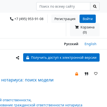
+7 (495) 953-91-08
Регистрация
Войти
Корзина
(0)
Русский
English
Получить доступ к электронной версии
нотариуса: поиск модели
й ответственности
,
хование гражданской ответственности нотариуса