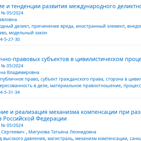
е и тенденции развития международного деликтн
 № 05/2024
авловна
одный деликт
,
причинение вреда
,
иностранный элемент
,
внедо
аво
,
модельный закон
4-5-27-30
ично-правовых субъектов в цивилистическом проце
 № 05/2024
ина Владимировна
 публичное право
,
субъект гражданского права
,
сторона в циви
ересованность в деле
,
материальное правоотношение
,
процес
4-5-31-34
ние и реализация механизма компенсации при раз
в Российской Федерации
 № 05/2024
в Сергеевич
,
Мигунова Татьяна Леонидовна
д высокого давления
,
магистраль
,
механизм компенсации
,
санк