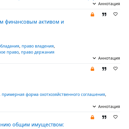
Аннотация
ым финансовым активом и
обладания
,
право владения
,
ное право
,
право держания
Аннотация
,
примерная форма охотхозяйственного соглашения
,
Аннотация
жению общим имуществом: