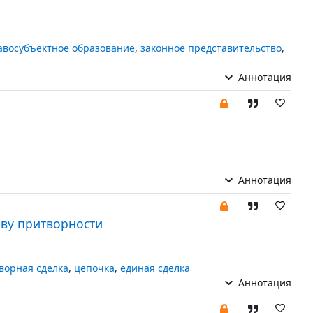
авосубъектное образование
,
законное представительство
,
Аннотация
Аннотация
иву притворности
ворная сделка
,
цепочка
,
единая сделка
Аннотация