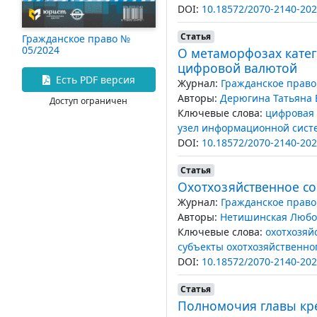
DOI:
10.18572/2070-2140-202
Статья
Гражданское право №
05/2024
О метаморфозах кате
цифровой валютой
Есть PDF версия
Журнал:
Гражданское право
Авторы:
Дерюгина Татьяна 
Доступ ограничен
Ключевые слова:
цифровая
узел информационной сист
DOI:
10.18572/2070-2140-202
Статья
Охотхозяйственное со
Журнал:
Гражданское право
Авторы:
Нетишинская Любо
Ключевые слова:
охотхозяй
субъекты охотхозяйственно
DOI:
10.18572/2070-2140-202
Статья
Полномочия главы кре