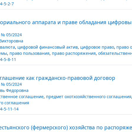
4-5-2-7
гориального аппарата и праве обладания цифров
 № 05/2024
Викторовна
 валюта
,
цифровой финансовый актив
,
цифровое право
,
право 
емы
,
право пользования
,
право распоряжения
,
обязательствен
4-5-8-11
глашение как гражданско-правовой договор
 № 05/2024
вь Федоровна
ственное соглашение
,
предмет охотхозяйственного соглашения
го соглашения
4-5-11-14
стьянского (фермерского) хозяйства по распоря