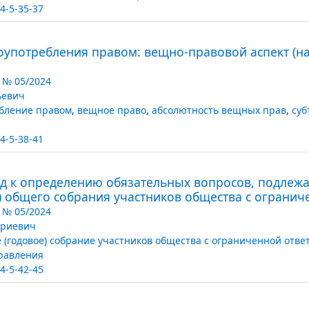
4-5-35-37
оупотребления правом: вещно-правовой аспект (н
 № 05/2024
ьевич
бление правом
,
вещное право
,
абсолютность вещных прав
,
суб
4-5-38-41
д к определению обязательных вопросов, подлеж
) общего собрания участников общества с огранич
 № 05/2024
триевич
 (годовое) собрание участников общества с ограниченной отве
равления
4-5-42-45