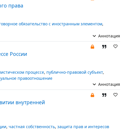
ого права
говорное обязательство с иностранным элементом
,
Аннотация
ссе России
листическом процессе
,
публично-правовой субъект
,
суальное правоотношение
Аннотация
витии внутренней
ции
,
частная собственность
,
защита прав и интересов