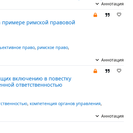
Аннотация
а примере римской правовой
ъективное право
,
римское право
,
Аннотация
ащих включению в повестку
енной ответственностью
тственностью
,
компетенция органов управления
,
Аннотация