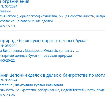
ы ограничения
 № 05/2024
геевич
стьянского (фермерского) хозяйства
,
общая собственность
,
непр
,
согласие на совершение сделки
4-5-15-19
 природе бездокументарных ценных бумаг
 № 05/2024
на Витальевна
,
Машарова Юлия Цыденовна
,
...
нтарные ценные бумаги
,
правовая природа
4-5-20-22
ании цепочки сделок в делах о банкротстве по мот
 № 05/2024
ергеевна
,
Файзуллин Руслан Вагизович
ельность
,
банкротство
,
оспаривание
,
недействительность
,
прит
4-5-23-26