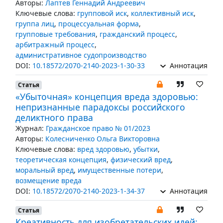
Авторы:
Лаптев Геннадий Андреевич
Ключевые слова:
групповой иск
,
коллективный иск
,
группа лиц
,
процессуальная форма
,
групповые требования
,
гражданский процесс
,
арбитражный процесс
,
административное судопроизводство
DOI:
10.18572/2070-2140-2023-1-30-33
Аннотация
Статья
«Убыточная» концепция вреда здоровью:
непризнанные парадоксы российского
деликтного права
Журнал:
Гражданское право № 01/2023
Авторы:
Колесниченко Ольга Викторовна
Ключевые слова:
вред здоровью
,
убытки
,
теоретическая концепция
,
физический вред
,
моральный вред
,
имущественные потери
,
возмещение вреда
DOI:
10.18572/2070-2140-2023-1-34-37
Аннотация
Статья
Креативность для изобретательских идей: