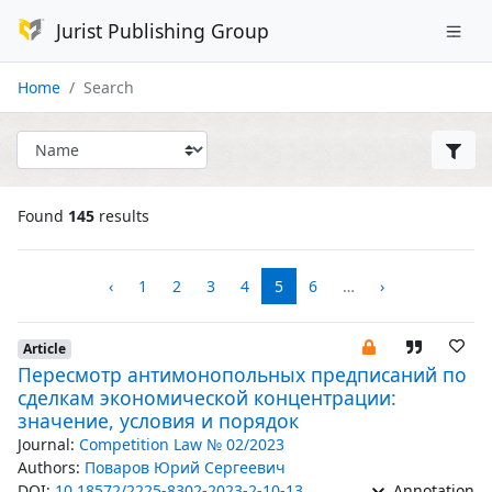
Jurist Publishing Group
Home
Search
Found
145
results
‹
1
2
3
4
5
6
…
›
Article
Пересмотр антимонопольных предписаний по
сделкам экономической концентрации:
значение, условия и порядок
Journal:
Competition Law № 02/2023
Authors:
Поваров Юрий Сергеевич
DOI:
10.18572/2225-8302-2023-2-10-13
Annotation