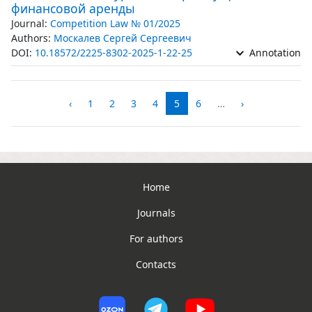
финансовой аренды
Journal:
Competition Law № 01/2025
Authors:
Москалев Сергей Сергеевич
DOI:
10.18572/2225-8302-2025-1-22-25
Annotation
‹
1
2
3
4
5
6
…
›
Home
Journals
For authors
Contacts