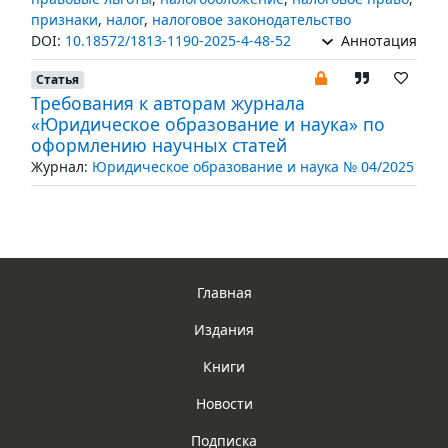
признаки
,
налог
,
налоговое законодательство
DOI:
10.18572/1813-1190-2025-4-48-52
Аннотация
Статья
Требования к авторам журнала
«Юридическое образование и наука» по
оформлению научных статей
Журнал:
Юридическое образование и наука № 04/2025
Главная
Издания
Книги
Новости
Подписка