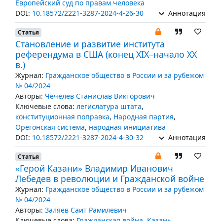
Европейский суд по правам человека
DOI:
10.18572/2221-3287-2024-4-26-30
Аннотация
Статья
Становление и развитие института
референдума в США (конец XIX–начало ХХ
в.)
Журнал:
Гражданское общество в России и за рубежом
№ 04/2024
Авторы:
Чечелев Станислав Викторович
Ключевые слова:
легислатура штата
,
конституционная поправка
,
Народная партия
,
Орегонская система
,
народная инициатива
DOI:
10.18572/2221-3287-2024-4-30-32
Аннотация
Статья
«Герой Казани» Владимир Иванович
Лебедев в революции и Гражданской войне
Журнал:
Гражданское общество в России и за рубежом
№ 04/2024
Авторы:
Заляев Саит Рамилевич
Ключевые слова:
Гражданская война
,
Казань
,