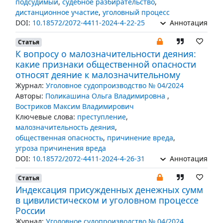
подсудимый
,
судебное разбирательство
,
дистанционное участие
,
уголовный процесс
DOI:
10.18572/2072-4411-2024-4-22-25
Аннотация
Статья
К вопросу о малозначительности деяния:
какие признаки общественной опасности
относят деяние к малозначительному
Журнал:
Уголовное судопроизводство № 04/2024
Авторы:
Поликашина Ольга Владимировна
,
Востриков Максим Владимирович
Ключевые слова:
преступление
,
малозначительность деяния
,
общественная опасность
,
причинение вреда
,
угроза причинения вреда
DOI:
10.18572/2072-4411-2024-4-26-31
Аннотация
Статья
Индексация присужденных денежных сумм
в цивилистическом и уголовном процессе
России
Журнал:
Уголовное судопроизводство № 04/2024