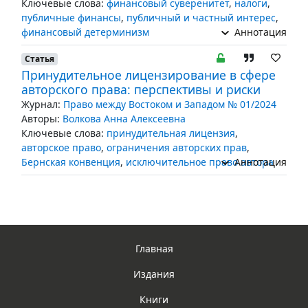
Ключевые слова:
финансовый суверенитет
,
налоги
,
публичные финансы
,
публичный и частный интерес
,
финансовый детерминизм
Аннотация
Статья
Принудительное лицензирование в сфере
авторского права: перспективы и риски
Журнал:
Право между Востоком и Западом № 01/2024
Авторы:
Волкова Анна Алексеевна
Ключевые слова:
принудительная лицензия
,
авторское право
,
ограничения авторских прав
,
Бернская конвенция
,
исключительное право автора
Аннотация
Главная
Издания
Книги