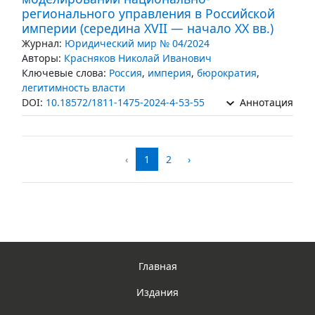
регионального управления в Российской
империи (середина XVII — начало XX вв.)
Журнал:
Юридический мир № 04/2024
Авторы:
Красняков Николай Иванович
Ключевые слова:
Россия
,
империя
,
бюрократия
,
легитимность власти
DOI:
10.18572/1811-1475-2024-4-53-55
Аннотация
‹
1
2
›
Главная
Издания