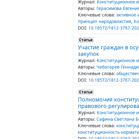
Журнал:
Конституционное и
Авторы:
Герасимова Евгени
Ключевые слова:
активное 
принцип народовластия
,
Ко
DOI:
10.18572/1812-3767-202
Статья
Участие граждан в ос
закупок
Журнал:
Конституционное и
Авторы:
Чеботарев Геннад
Ключевые слова:
обществе
DOI:
10.18572/1812-3767-202
Статья
Полномочия конституц
правового регулиров
Журнал:
Конституционное и
Авторы:
Сафина Светлана Б
Ключевые слова:
конституц
конституционность нормати
DOI:
10.18572/1812-3767-202