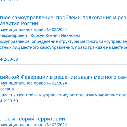
тное самоуправление: проблемы толкования и ре
развития России
 муниципальное право № 02/2024
Александрович
,
Корсун Ксения Ивановна
амоуправление
,
определение структуры местного самоуправле
стных лиц местного самоуправления
,
право граждан на местно
4-2-30-38
ссийской Федерации в решении задач местного са
 муниципальное право № 02/2024
ксеевна
 власть
,
местное самоуправление
,
регион
,
взаимодействие орг
4-2-39-50
льности теорий территории
 муниципальное право № 02/2024