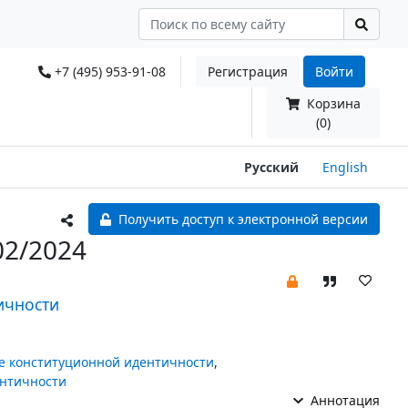
+7 (495) 953-91-08
Регистрация
Войти
Корзина
(0)
Русский
English
Получить доступ к электронной версии
02/2024
ичности
е конституционной идентичности
,
ентичности
Аннотация