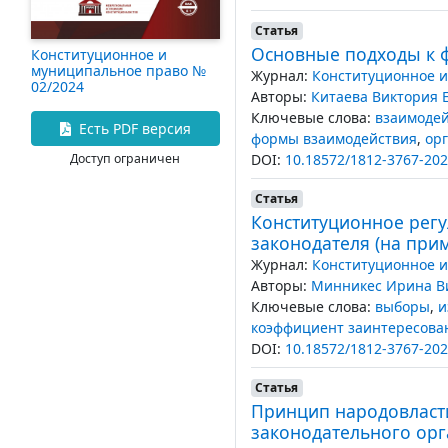
Статья
Основные подходы к 
Конституционное и
муниципальное право №
Журнал:
Конституционное и
02/2024
Авторы:
Китаева Виктория 
Ключевые слова:
взаимодей
Есть PDF версия
формы взаимодействия
,
орг
DOI:
10.18572/1812-3767-202
Доступ ограничен
Статья
Конституционное рег
законодателя (на при
Журнал:
Конституционное и
Авторы:
Минникес Ирина В
Ключевые слова:
выборы
,
и
коэффициент заинтересова
DOI:
10.18572/1812-3767-202
Статья
Принцип народовласти
законодательного орг