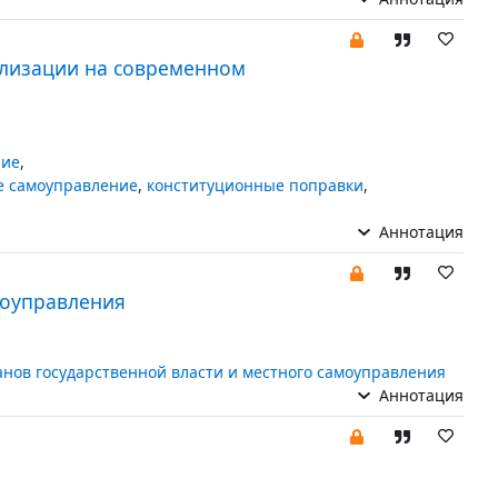
ализации на современном
ние
,
е самоуправление
,
конституционные поправки
,
Аннотация
моуправления
анов государственной власти и местного самоуправления
Аннотация