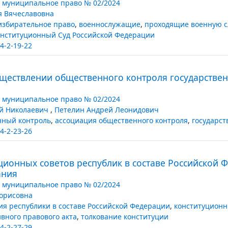
 муниципальное право № 02/2024
я Вячеславовна
избирательное право
,
военнослужащие
,
проходящие военную с
нституционный Суд Российской Федерации
4-2-19-22
уществлении общественного контроля государств
 муниципальное право № 02/2024
ий Николаевич
,
Петелин Андрей Леонидович
нный контроль
,
ассоциация общественного контроля
,
государст
4-2-23-26
ионных советов республик в составе Российской 
ания
 муниципальное право № 02/2024
орисовна
ия республики в составе Российской Федерации
,
конституционн
вного правового акта
,
толкование конституции
4-2-27-29