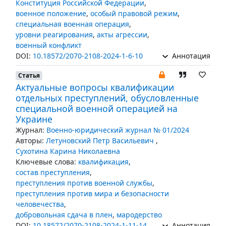
Конституция Российской Федерации
,
военное положение
,
особый правовой режим
,
специальная военная операция
,
уровни реагирования
,
акты агрессии
,
военный конфликт
DOI:
10.18572/2070-2108-2024-1-6-10
Аннотация
Статья
Актуальные вопросы квалификации
отдельных преступлений, обусловленные
специальной военной операцией на
Украине
Журнал:
Военно-юридический журнал № 01/2024
Авторы:
Летуновский Петр Васильевич
,
Сухотина Карина Николаевна
Ключевые слова:
квалификация
,
состав преступления
,
преступления против военной службы
,
преступления против мира и безопасности
человечества
,
добровольная сдача в плен
,
мародерство
DOI:
10.18572/2070-2108-2024-1-11-14
Аннотация