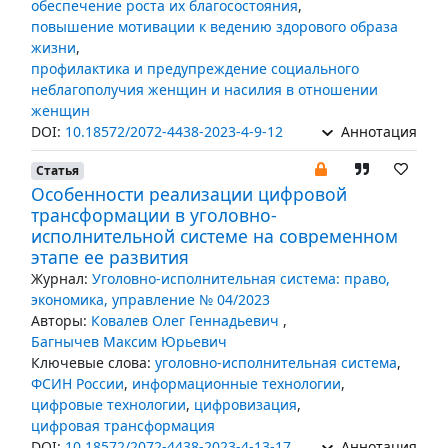
обеспечение роста их благосостояния
,
повышение мотивации к ведению здорового образа
жизни
,
профилактика и предупреждение социального
неблагополучия женщин и насилия в отношении
женщин
DOI:
10.18572/2072-4438-2023-4-9-12
Аннотация
Статья
Особенности реализации цифровой
трансформации в уголовно-
исполнительной системе на современном
этапе ее развития
Журнал:
Уголовно-исполнительная система: право,
экономика, управление № 04/2023
Авторы:
Ковалев Олег Геннадьевич
,
Багнычев Максим Юрьевич
Ключевые слова:
уголовно-исполнительная система
,
ФСИН России
,
информационные технологии
,
цифровые технологии
,
цифровизация
,
цифровая трансформация
DOI:
10.18572/2072-4438-2023-4-13-17
Аннотация