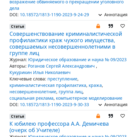
возражение обвиняемого о прекращении уголовного
дела
DOI:
10.18572/1813-1190-2023-9-24-29
Аннотация
Статья
Совершенствование криминалистической
профилактики краж чужого имущества,
совершаемых несовершеннолетними в
группе лиц
Журнал:
Юридическое образование и наука № 09/2023
Авторы:
Роганов Сергей Александрович
,
Кукурикин Илья Николаевич
Ключевые слова:
преступление
,
криминалистическая профилактика
,
кража
,
несовершеннолетние
,
группа лиц
,
социальная реклама
,
компьютерное моделирование
DOI:
10.18572/1813-1190-2023-9-30-33
Аннотация
Статья
К юбилею профессора А.А. Демичева
(очерк об Учителе)
Журнал:
Юридическое образование и наука № 09/2023