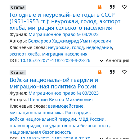
Статья
Голодные и неурожайные годы в СССР
(1951–1953 гг.): неурожаи, голод, экспорт
хлеба, миграция сельского населения
Журнал:
Миграционное право № 03/2023
Авторы:
Белхароев Хаджимурад Уматгиреевич
Ключевые слова:
неурожаи
,
голод
,
недоедание
,
экспорт хлеба
,
миграция населения
DOI:
10.18572/2071-1182-2023-3-23-26
Аннотация
Статья
Войска национальной гвардии и
миграционная политика России
Журнал:
Миграционное право № 03/2023
Авторы:
Шеншин Виктор Михайлович
Ключевые слова:
взаимодействие
,
миграционная политика
,
Росгвардия
,
войска национальной гвардии
,
МВД России
,
правопорядок
,
государственная безопасность
,
национальная безопасность
DOI:
10.18572/2071-1182-2023-3-27-30
Аннотация