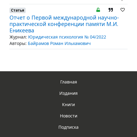
Статья
Отчет о Первой международной научно-
практической конференции памяти М.И.
Еникеева
Журнал:
Юридическая психология № 04/2022
Авторы:
Байрамов Роман Ильхамович
Главная
Издания
Книги
Новости
Подписка