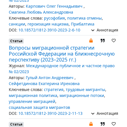
№ 02/2023
Авторы:
Карпович Олег Геннадьевич
,
Смагина Любовь Александровна
Ключевые слова:
русофобия
,
политика отмены
,
санкции
,
героизация нацизма
,
Прибалтика
DOI:
10.18572/1812-3910-2023-2-6-10
Аннотация
Статья
Вопросы миграционной стратегии
Российской Федерации на ближнесрочную
перспективу (2023–2025 гг.)
Журнал:
Международное публичное и частное право
№ 02/2023
Авторы:
Гулый Антон Андреевич
,
Сейфетдинова Екатерина Ирековна
Ключевые слова:
стратегия
,
трудовые мигранты
,
миграционная политика
,
миграционные потоки
,
управление миграцией
,
социальная защита мигрантов
DOI:
10.18572/1812-3910-2023-2-11-13
Аннотация
Статья