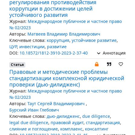
регулирования противодействия
коррупции в достижении целей
устойчивого развития
Журнал:
Международное публичное и частное право
№ 02/2023
Авторы:
Матвеев Владимир Владимирович
Ключевые слова:
коррупция
,
устойчивое развитие
,
ЦУР
,
инвестиции
,
развитие
DOI:
10.18572/1812-3910-2023-2-37-40
Аннотация
Статья
Правовые и методические проблемы
стандартизации комплексной юридической
проверки (дью-дилидженс)
Журнал:
Международное публичное и частное право
№ 02/2023
Авторы:
Таут Сергей Владимирович
,
Бурский Иван Глебович
Ключевые слова:
дью-дилидженс
,
due diligence
,
legal due diligence
,
правовой аудит
,
стандартизация
,
слияние и поглощение
,
комплаенс
,
консалтинг