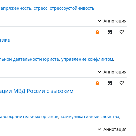
напряженность
,
стресс
,
стрессоустойчивость
,
Аннотация
тике
льной деятельности юриста
,
управление конфликтом
,
Аннотация
ации МВД России с высоким
равоохранительных органов
,
коммуникативные свойства
,
Аннотация