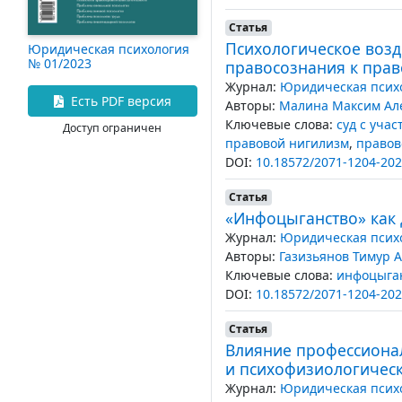
Статья
Психологическое возд
Юридическая психология
№ 01/2023
правосознания к пра
Журнал:
Юридическая психо
Есть PDF версия
Авторы:
Малина Максим Ал
Ключевые слова:
суд с уча
Доступ ограничен
правовой нигилизм
,
правов
DOI:
10.18572/2071-1204-202
Статья
«Инфоцыганство» как
Журнал:
Юридическая психо
Авторы:
Газизьянов Тимур 
Ключевые слова:
инфоцыга
DOI:
10.18572/2071-1204-202
Статья
Влияние профессионал
и психофизиологичес
Журнал:
Юридическая психо