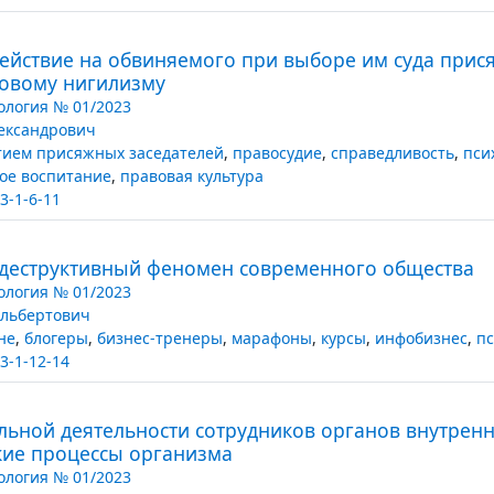
ействие на обвиняемого при выборе им суда прис
вовому нигилизму
логия № 01/2023
ександрович
стием присяжных заседателей
,
правосудие
,
справедливость
,
пси
ое воспитание
,
правовая культура
3-1-6-11
 деструктивный феномен современного общества
логия № 01/2023
Альбертович
не
,
блогеры
,
бизнес-тренеры
,
марафоны
,
курсы
,
инфобизнес
,
пс
3-1-12-14
ьной деятельности сотрудников органов внутренни
кие процессы организма
логия № 01/2023