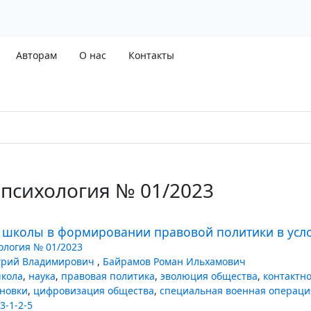
Авторам
О нас
Контакты
психология № 01/2023
й школы в формировании правовой политики в усл
логия № 01/2023
трий Владимирович
,
Байрамов Роман Ильхамович
школа
,
наука
,
правовая политика
,
эволюция общества
,
контактно
ановки
,
цифровизация общества
,
специальная военная операци
3-1-2-5