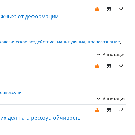
яжных: от деформации
хологическое воздействие
,
манипуляция
,
правосознание
,
Аннотация
евдокоучи
Аннотация
х дел на стрессоустойчивость