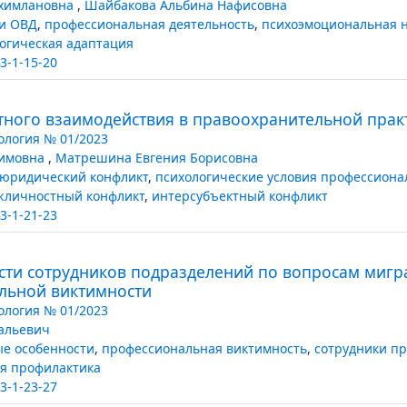
ахимлановна
,
Шайбакова Альбина Нафисовна
и ОВД
,
профессиональная деятельность
,
психоэмоциональная 
огическая адаптация
3-1-15-20
ного взаимодействия в правоохранительной прак
логия № 01/2023
фимовна
,
Матрешина Евгения Борисовна
юридический конфликт
,
психологические условия профессиона
жличностный конфликт
,
интерсубъектный конфликт
3-1-21-23
ти сотрудников подразделений по вопросам мигр
льной виктимности
логия № 01/2023
альевич
е особенности
,
профессиональная виктимность
,
сотрудники п
ая профилактика
3-1-23-27