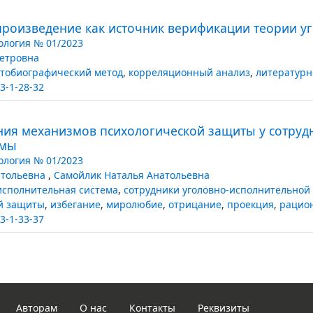
роизведение как источник верификации теории у
логия № 01/2023
Петровна
тобиографический метод
,
корреляционный анализ
,
литературн
3-1-28-32
ия механизмов психологической защиты у сотруд
емы
логия № 01/2023
атольевна
,
Самойлик Наталья Анатольевна
исполнительная система
,
сотрудники уголовно-исполнительной
й защиты
,
избегание
,
миролюбие
,
отрицание
,
проекция
,
рацио
3-1-33-37
Авторам
О нас
Контакты
Реквизиты