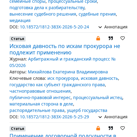
семейные споры
,
процессуальные сроки
,
подготовка дела к разбирательству
,
вынесение судебного решения
,
судебные прения
,
медиация
DOI:
10.18572/1812-383X-2026-5-20-24
Аннотация
Статья
Исковая давность по искам прокурора не
подлежит применению
Журнал:
Арбитражный и гражданский процесс №
05/2026
Авторы:
Михайлова Екатерина Владимировна
Ключевые слова:
иск прокурора
,
исковая давность
,
государство как субъект гражданского права
,
частноправовые отношения
,
публично-правовой интерес
,
процессуальный истец
,
материальная сторона в деле
,
распорядительные права
,
ущерб государства
DOI:
10.18572/1812-383X-2026-5-25-29
Аннотация
Статья
Применение договорной подсудности в