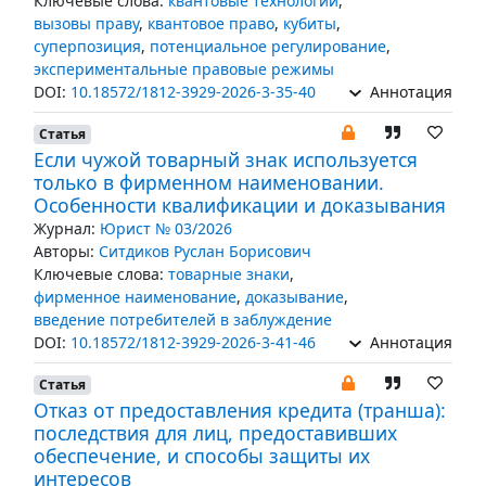
Ключевые слова:
квантовые технологии
,
вызовы праву
,
квантовое право
,
кубиты
,
суперпозиция
,
потенциальное регулирование
,
экспериментальные правовые режимы
DOI:
10.18572/1812-3929-2026-3-35-40
Аннотация
Статья
Если чужой товарный знак используется
только в фирменном наименовании.
Особенности квалификации и доказывания
Журнал:
Юрист № 03/2026
Авторы:
Ситдиков Руслан Борисович
Ключевые слова:
товарные знаки
,
фирменное наименование
,
доказывание
,
введение потребителей в заблуждение
DOI:
10.18572/1812-3929-2026-3-41-46
Аннотация
Статья
Отказ от предоставления кредита (транша):
последствия для лиц, предоставивших
обеспечение, и способы защиты их
интересов