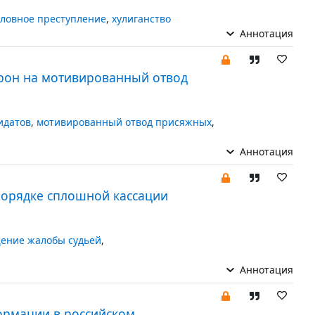
оловное преступление
,
хулиганство
Аннотация
орон на мотивированный отвод
идатов
,
мотивированный отвод присяжных
,
Аннотация
порядке сплошной кассации
ение жалобы судьей
,
Аннотация
ормации в российском