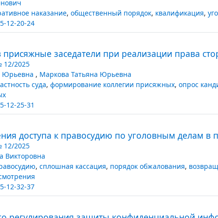
енович
ативное наказание
,
общественный порядок
,
квалификация
,
уг
5-12-20-24
 присяжные заседатели при реализации права ст
№ 12/2025
а Юрьевна
,
Маркова Татьяна Юрьевна
астность суда
,
формирование коллегии присяжных
,
опрос канд
ых
5-12-25-31
ния доступа к правосудию по уголовным делам в 
№ 12/2025
а Викторовна
правосудию
,
сплошная кассация
,
порядок обжалования
,
возвращ
ссмотрения
5-12-32-37
го регулирования защиты конфиденциальной инф