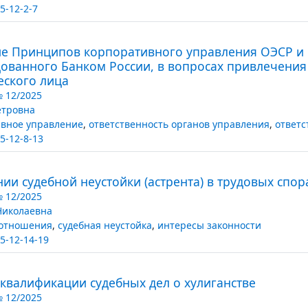
5-12-2-7
ие Принципов корпоративного управления ОЭСР и 
ованного Банком России, в вопросах привлечения 
ского лица
№ 12/2025
етровна
вное управление
,
ответственность органов управления
,
ответс
5-12-8-13
ии судебной неустойки (астрента) в трудовых спор
№ 12/2025
Николаевна
 отношения
,
судебная неустойка
,
интересы законности
5-12-14-19
валификации судебных дел о хулиганстве
№ 12/2025