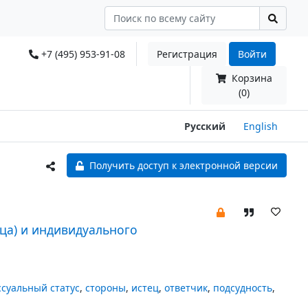
+7 (495) 953-91-08
Регистрация
Войти
Корзина
(0)
Русский
English
Получить доступ к электронной версии
ца) и индивидуального
суальный статус
,
стороны
,
истец
,
ответчик
,
подсудность
,