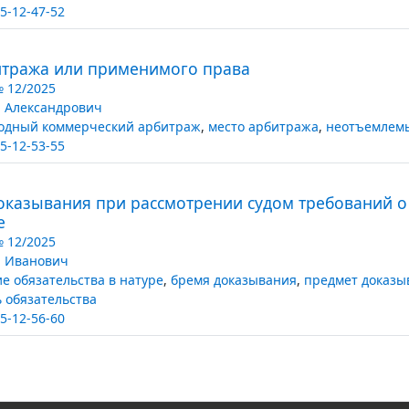
5-12-47-52
итража или применимого права
№ 12/2025
 Александрович
одный коммерческий арбитраж
,
место арбитража
,
неотъемлем
5-12-53-55
оказывания при рассмотрении судом требований 
е
№ 12/2025
 Иванович
е обязательства в натуре
,
бремя доказывания
,
предмет доказы
 обязательства
5-12-56-60