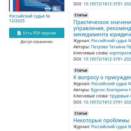
DOI:
10.18572/1812-3791-202
Статья
Российский судья №
12/2025
Практическое значен
управления, рекоменд
Есть PDF версия
менеджмента юридиче
Журнал:
Российский судья 
Доступ ограничен
Авторы:
Петрова Татьяна П
Ключевые слова:
корпорати
DOI:
10.18572/1812-3791-202
Статья
К вопросу о присужден
Журнал:
Российский судья 
Авторы:
Бурнос Екатерина 
Ключевые слова:
трудовые
DOI:
10.18572/1812-3791-202
Статья
Некоторые проблемы к
Журнал:
Российский судья 