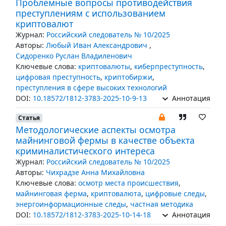
Проблемные вопросы противодействия
преступлениям с использованием
криптовалют
Журнал:
Российский следователь № 10/2025
Авторы:
Любый Иван Александрович
,
Сидоренко Руслан Владиленович
Ключевые слова:
криптовалюты
,
киберпреступность
,
цифровая преступность
,
криптобиржи
,
преступления в сфере высоких технологий
DOI:
10.18572/1812-3783-2025-10-9-13
Аннотация
Статья
Методологические аспекты осмотра
майнинговой фермы в качестве объекта
криминалистического интереса
Журнал:
Российский следователь № 10/2025
Авторы:
Чихрадзе Анна Михайловна
Ключевые слова:
осмотр места происшествия
,
майнинговая ферма
,
криптовалюта
,
цифровые следы
,
энергоинформационные следы
,
частная методика
DOI:
10.18572/1812-3783-2025-10-14-18
Аннотация