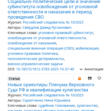
Социально-политические цели и значение
субинститута освобождения от уголовной
ответственности и наказания в период
проведения СВО
Журнал:
Российский следователь № 10/2025
Авторы:
Свердлов Давид Русланович
Ключевые слова:
уголовно-правовой субинститут
,
освобождение от уголовной ответственности
,
освобождение от наказания
,
специальная военная операция (СВО)
,
мобилизация
,
уголовно-правовая политика
,
геополитические детерминанты
,
военно-управленческие задачи
DOI:
10.18572/1812-3783-2025-10-37-40
Аннотация
Статья
Новые ориентиры Пленума Верховного
Суда РФ в квалификации хулиганства
Журнал:
Российский следователь № 10/2025
Авторы:
Скрипченко Нина Юрьевна
Ключевые слова:
судебное толкование
,
хулиганство
,
насилие
,
транспорт общего пользования
,
оружие
,