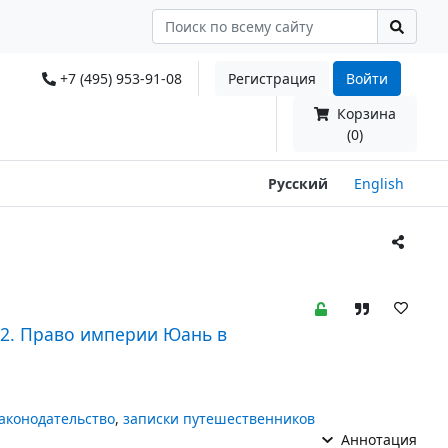
+7 (495) 953-91-08
Регистрация
Войти
Корзина
(0)
Русский
English
 2. Право империи Юань в
аконодательство
,
записки путешественников
Аннотация