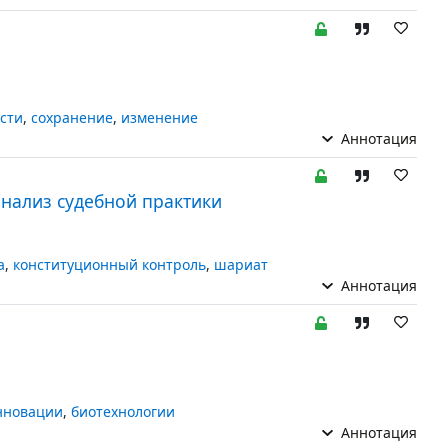
сти
,
сохранение
,
изменение
Аннотация
анализ судебной практики
а
,
конституционный контроль
,
шариат
Аннотация
нновации
,
биотехнологии
Аннотация