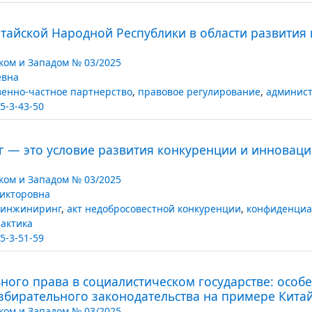
тайской Народной Республики в области развития 
ком и Западом № 03/2025
евна
венно-частное партнерство
,
правовое регулирование
,
админист
5-3-43-50
— это условие развития конкуренции и инноваци
ком и Западом № 03/2025
икторовна
 инжиниринг
,
акт недобросовестной конкуренции
,
конфиденциа
актика
5-3-51-59
ого права в социалистическом государстве: особ
збирательного законодательства на примере Кита
ком и Западом № 03/2025