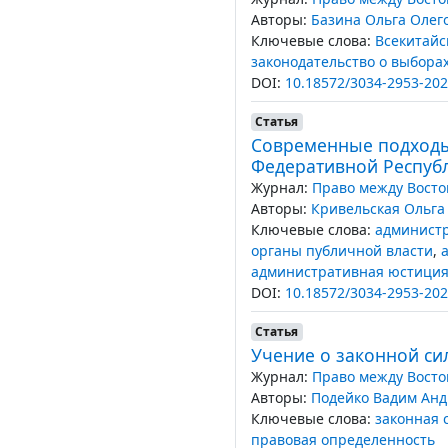
Авторы:
Базина Ольга Олег
Ключевые слова:
Всекитайс
законодательство о выбора
DOI:
10.18572/3034-2953-202
Статья
Современные подходы
Федеративной Респуб
Журнал:
Право между Восто
Авторы:
Кривельская Ольга
Ключевые слова:
администр
органы публичной власти
,
административная юстици
DOI:
10.18572/3034-2953-202
Статья
Учение о законной си
Журнал:
Право между Восто
Авторы:
Подейко Вадим Ан
Ключевые слова:
законная 
правовая определенность