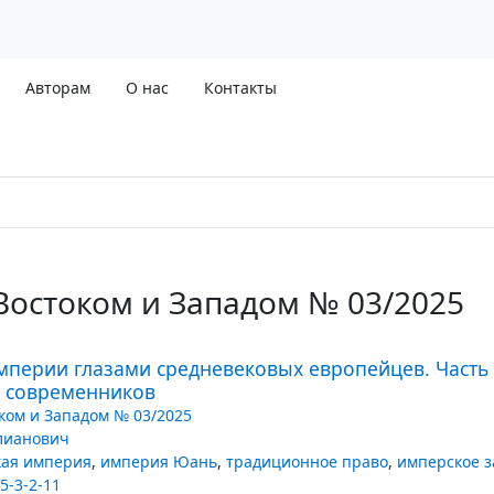
Авторам
О нас
Контакты
Востоком и Западом № 03/2025
перии глазами средневековых европейцев. Часть
х современников
ком и Западом № 03/2025
лианович
кая империя
,
империя Юань
,
традиционное право
,
имперское з
5-3-2-11