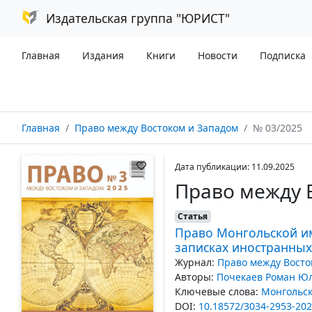
Издательская группа "ЮРИСТ"
Главная
Издания
Книги
Новости
Подписка
Главная
Право между Востоком и Западом
№ 03/2025
Дата публикации: 11.09.2025
Право между 
Статья
Право Монгольской им
записках иностранны
Журнал:
Право между Восто
Авторы:
Почекаев Роман Ю
Ключевые слова:
Монгольс
DOI:
10.18572/3034-2953-202