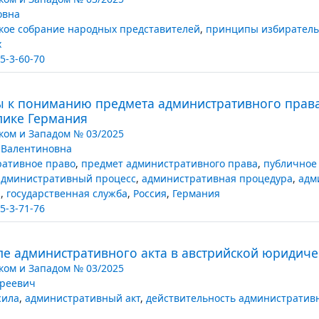
овна
кое собрание народных представителей
,
принципы избиратель
х
5-3-60-70
 к пониманию предмета административного права
лике Германия
ком и Западом № 03/2025
 Валентиновна
ативное право
,
предмет административного права
,
публичное
административный процесс
,
административная процедура
,
адм
я
,
государственная служба
,
Россия
,
Германия
5-3-71-76
ле административного акта в австрийской юридиче
ком и Западом № 03/2025
дреевич
сила
,
административный акт
,
действительность административн