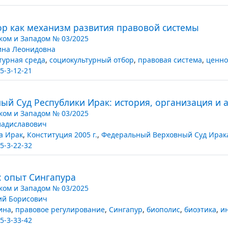
р как механизм развития правовой системы
ком и Западом № 03/2025
ина Леонидовна
турная среда
,
социокультурный отбор
,
правовая система
,
ценно
5-3-12-21
й Суд Республики Ирак: история, организация и 
ком и Западом № 03/2025
ладиславович
а Ирак
,
Конституция 2005 г.
,
Федеральный Верховный Суд Ирак
5-3-22-32
: опыт Сингапура
ком и Западом № 03/2025
ий Борисович
ина
,
правовое регулирование
,
Сингапур
,
биополис
,
биоэтика
,
и
5-3-33-42