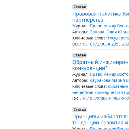
Статья
Правовая политика Ки
партнерства
Журнал:
Право между Восто
Авторы:
Попова Юлия Юрь
Ключевые слова:
государст
DOI:
10.18572/3034-2953-202
Статья
Обратный инжиниринг 
конкуренции?
Журнал:
Право между Восто
Авторы:
Кауракова Мария В
Ключевые слова:
обратный
нечестная коммерческая пр
DOI:
10.18572/3034-2953-202
Статья
Принципы избирательн
тенденции развития и
Журнал:
Право между Восто