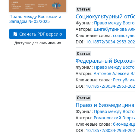
Статья
Социокультурный отбо
Право между Востоком и
Западом № 03/2025
Журнал:
Право между Восто
Авторы:
Шигабутдинова Ал
Скачать PDF версию
Ключевые слова:
социокуль
DOI:
10.18572/3034-2953-202
Доступно для скачивания
Статья
Федеральный Верховны
Журнал:
Право между Восто
Авторы:
Антонов Алексей В
Ключевые слова:
Республик
DOI:
10.18572/3034-2953-202
Статья
Право и биомедицина
Журнал:
Право между Восто
Авторы:
Романовский Георг
Ключевые слова:
биомедиц
DOI:
10.18572/3034-2953-202