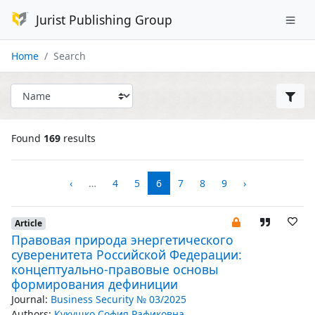
Jurist Publishing Group
Home
Search
Found
169
results
‹
…
4
5
6
7
8
9
›
Article
Правовая природа энергетического
суверенитета Российской Федерации:
концептуально-правовые основы
формирования дефиниции
Journal:
Business Security № 03/2025
Authors:
Кукушко София Рафиковна