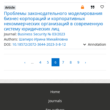
Article
Проблемы законодательного моделирования
бизнес-корпораций и корпоративных
некоммерческих организаций в современную
систему юридических лиц
Journal:
Business Security № 03/2023
Authors:
Шапиро Ирина Михайловна
DOI:
10.18572/2072-3644-2023-3-8-12
Annotation
‹
…
4
5
6
7
8
9
›
Home
Journals
For authors