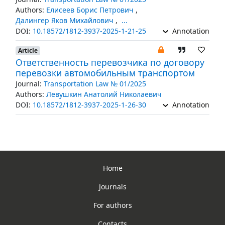
Authors:
Елисеев Борис Петрович
,
Далингер Яков Михайлович
,
...
DOI:
10.18572/1812-3937-2025-1-21-25
Annotation
Article
Ответственность перевозчика по договору
перевозки автомобильным транспортом
Journal:
Transportation Law № 01/2025
Authors:
Левушкин Анатолий Николаевич
DOI:
10.18572/1812-3937-2025-1-26-30
Annotation
Home
Journals
For authors
Contacts