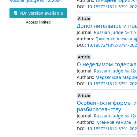
Authors:
Тимофеев Юрий Ал
Russian Judge № 12/2024
DOI:
10.18572/1812-3791-202
PDF version available
Article
Access limited
Дополнительное и пов
Journal:
Russian Judge № 12/
Authors:
Гриненко Александ
DOI:
10.18572/1812-3791-202
Article
О неделимом содержа
Journal:
Russian Judge № 12/
Authors:
Мерзлякова Марин
DOI:
10.18572/1812-3791-202
Article
Особенности формы и 
разбирательству
Journal:
Russian Judge № 12/
Authors:
Гусейнов Рамиль Г
DOI:
10.18572/1812-3791-202