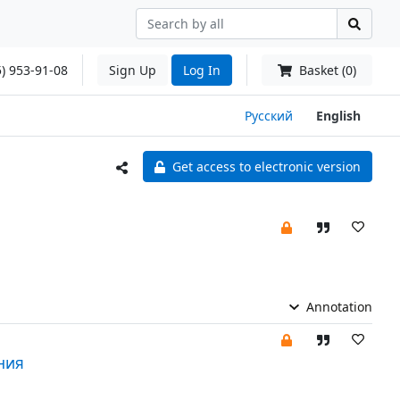
) 953-91-08
Sign Up
Log In
Basket (0)
Русский
English
Get access to electronic version
Annotation
ния