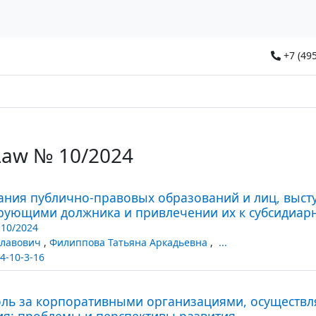
+7 (495
Law № 10/2024
ания публично-правовых образований и лиц, выст
рующими должника и привлечении их к субсидиарн
10/2024
славович
,
Филиппова Татьяна Аркадьевна
,
...
4-10-3-16
ль за корпоративными организациями, осуществ
я: проблемы и перспективы развития