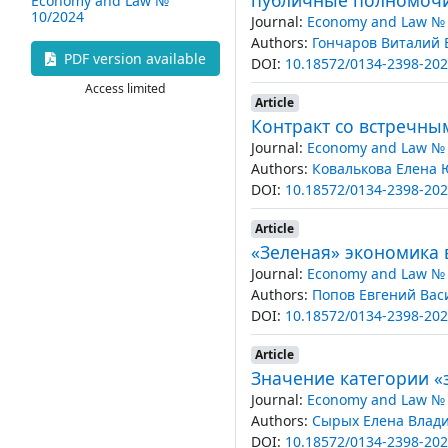
Economy and Law №
10/2024
Journal:
Economy and Law № 
Authors:
Гончаров Виталий
PDF version available
DOI:
10.18572/0134-2398-202
Access limited
Article
Контракт со встречн
Journal:
Economy and Law № 
Authors:
Ковалькова Елена
DOI:
10.18572/0134-2398-202
Article
«Зеленая» экономика
Journal:
Economy and Law № 
Authors:
Попов Евгений Вас
DOI:
10.18572/0134-2398-202
Article
Значение категории «
Journal:
Economy and Law № 
Authors:
Cырых Елена Влад
DOI:
10.18572/0134-2398-202