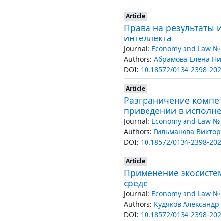
Article
Права на результаты 
интеллекта
Journal:
Economy and Law № 
Authors:
Абрамова Елена Н
DOI:
10.18572/0134-2398-202
Article
Разграничение компет
приведении в исполн
Journal:
Economy and Law № 
Authors:
Гильманова Виктор
DOI:
10.18572/0134-2398-202
Article
Применение экосисте
среде
Journal:
Economy and Law № 
Authors:
Кудяков Александр
DOI:
10.18572/0134-2398-202