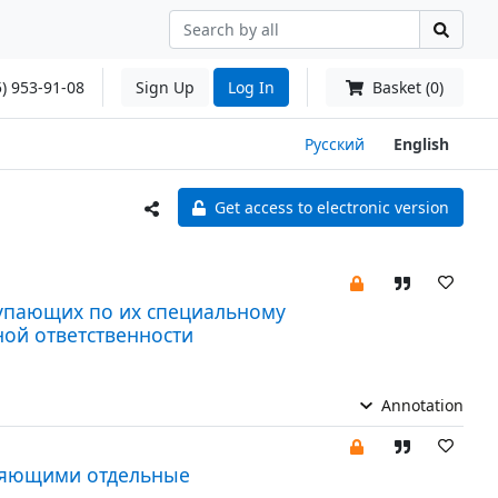
) 953-91-08
Sign Up
Log In
Basket (0)
Русский
English
Get access to electronic version
упающих по их специальному
ой ответственности
Annotation
ляющими отдельные