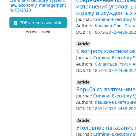
Criminal-Executory System:
law, economy, management
исполнения уголовных
№ 03/2023
стражу и осужденных
Journal:
Criminal-Executory 
PDF version available
Authors:
Ковалев Олег Генн
DOI:
10.18572/2072-4438-202
Access limited
Article
К вопросу классифика
Journal:
Criminal-Executory 
Authors:
Силантьев Роман А
DOI:
10.18572/2072-4438-202
Article
Борьба со взяточниче
Journal:
Criminal-Executory 
Authors:
Кашкина Екатерин
DOI:
10.18572/2072-4438-202
Article
Уголовное наказание 
Journal:
Criminal-Executory 