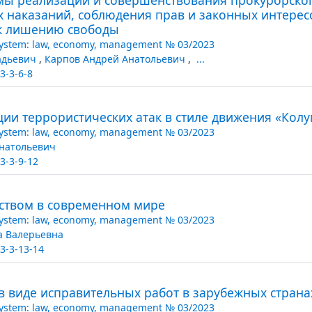
 наказаний, соблюдения прав и законных интерес
 к лишению свободы
System: law, economy, management № 03/2023
адьевич
,
Карпов Андрей Анатольевич
,
...
3-3-6-8
ции террористических атак в стиле движения «Кол
System: law, economy, management № 03/2023
натольевич
3-3-9-12
ством в современном мире
System: law, economy, management № 03/2023
а Валерьевна
3-3-13-14
в виде исправительных работ в зарубежных страна
System: law, economy, management № 03/2023