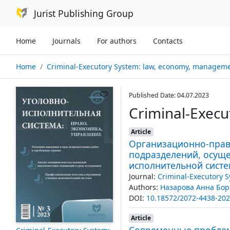
Jurist Publishing Group
Home
Journals
For authors
Contacts
Home
Criminal-Executory System: law, economy, managem
Published Date: 04.07.2023
Criminal-Exec
Article
Организационно-право
подразделений, осуще
исполнительной сист
Journal:
Criminal-Executory 
Authors:
Назарова Анна Бор
DOI:
10.18572/2072-4438-202
Article
Современные проблем