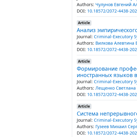
Authors:
Чулунов Евгений А
DOI:
10.18572/2072-4438-202
Article
Анализ эмпирическог
Journal:
Criminal-Executory 
Authors:
Вилкова Алевтина
DOI:
10.18572/2072-4438-202
Article
Формирование профес
иностранных языков в
Journal:
Criminal-Executory 
Authors:
Лещенко Светлана
DOI:
10.18572/2072-4438-202
Article
Система непрерывног
Journal:
Criminal-Executory 
Authors:
Гузеев Михаил Сер
DOI:
10.18572/2072-4438-202