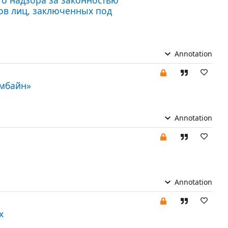
ов лиц, заключенных под
Annotation
умбайн»
Annotation
Annotation
х