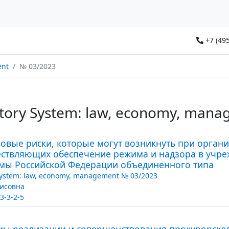
+7 (495
ent
№ 03/2023
utory System: law, economy, man
вые риски, которые могут возникнуть при органи
ствляющих обеспечение режима и надзора в учре
емы Российской Федерации объединенного типа
System: law, economy, management № 03/2023
исовна
3-3-2-5
ы реализации и совершенствования прокурорског