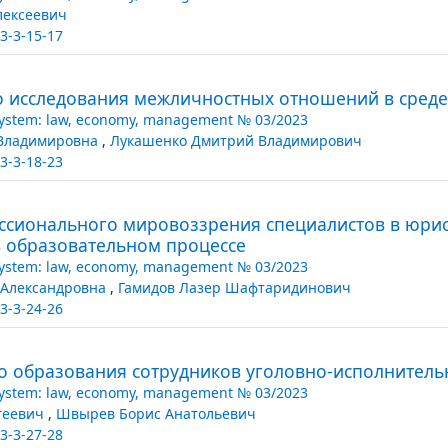
лексеевич
3-3-15-17
о исследования межличностных отношений в сред
System: law, economy, management № 03/2023
 Владимировна
,
Лукашенко Дмитрий Владимирович
3-3-18-23
сионального мировоззрения специалистов в юрис
 образовательном процессе
System: law, economy, management № 03/2023
 Александровна
,
Гамидов Лазер Шафтаридинович
3-3-24-26
о образования сотрудников уголовно-исполнитель
System: law, economy, management № 03/2023
геевич
,
Швырев Борис Анатольевич
3-3-27-28