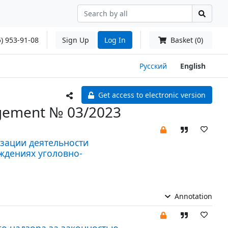
) 953-91-08
Sign Up
Log In
Basket (0)
Русский
English
Get access to electronic version
agement № 03/2023
зации деятельности
ждениях уголовно-
Annotation
о надзора за законностью