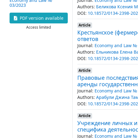
Journal:
Economy and Law № 
Economy and Law №
03/2023
Authors:
Беликова Ксения 
DOI:
10.18572/0134-2398-202
PDF version available
Article
Access limited
Крестьянское (фермер
ответов
Journal:
Economy and Law № 
Authors:
Ельникова Елена В
DOI:
10.18572/0134-2398-202
Article
Правовые последствия
аренды государствен
Journal:
Economy and Law № 
Authors:
Арабули Джина Та
DOI:
10.18572/0134-2398-202
Article
Учреждение личных и 
специфика деятельнос
Journal:
Economy and Law № 