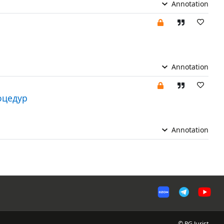
Annotation
Annotation
оцедур
Annotation
© PG Jurist