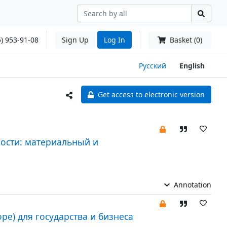
) 953-91-08
Sign Up
Log In
Basket (0)
Русский
English
Get access to electronic version
ности: материальный и
Annotation
е) для государства и бизнеса