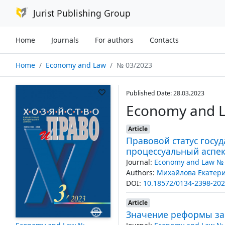
Jurist Publishing Group
Home
Journals
For authors
Contacts
Home
Economy and Law
№ 03/2023
Published Date: 28.03.2023
Economy and 
Article
Правовой статус госу
процессуальный аспе
Journal:
Economy and Law № 
Authors:
Михайлова Екатер
DOI:
10.18572/0134-2398-202
Article
Значение реформы зак