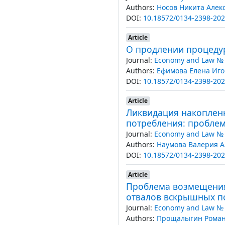
Authors:
Носов Никита Алек
DOI:
10.18572/0134-2398-202
Article
О продлении процеду
Journal:
Economy and Law № 
Authors:
Ефимова Елена Иг
DOI:
10.18572/0134-2398-202
Article
Ликвидация накопленн
потребления: пробле
Journal:
Economy and Law № 
Authors:
Наумова Валерия А
DOI:
10.18572/0134-2398-202
Article
Проблема возмещения
отвалов вскрышных по
Journal:
Economy and Law № 
Authors:
Прощалыгин Роман