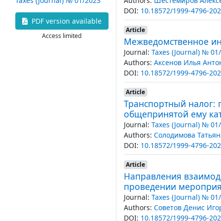
Authors:
Шестемиров Алекс
Taxes (Journal) № 01/2023
DOI:
10.18572/1999-4796-202
PDF version available
Article
Access limited
Межведомственное ин
Journal:
Taxes (Journal) № 01
Authors:
Аксенов Илья Анто
DOI:
10.18572/1999-4796-202
Article
Транспортный налог: п
общепринятой ему ка
Journal:
Taxes (Journal) № 01
Authors:
Солодимова Татья
DOI:
10.18572/1999-4796-202
Article
Направления взаимод
проведении мероприят
Journal:
Taxes (Journal) № 01
Authors:
Советов Денис Иг
DOI:
10.18572/1999-4796-202