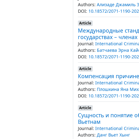
Authors:
Ализаде Джамиль Э
DOI:
10.18572/2071-1190-202
Article
Международные станда
государствах – членах
Journal:
International Crimin
Authors:
Батчаева Эрна Ка
DOI:
10.18572/2071-1190-202
Article
Компенсация причинен
Journal:
International Crimin
Authors:
Плошкина Яна Мих
DOI:
10.18572/2071-1190-202
Article
Сущность и понятие о
Вьетнам
Journal:
International Crimin
Authors:
Данг Вьет Хынг