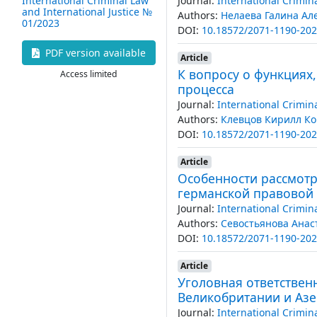
Journal:
International Crimin
International Criminal Law
and International Justice №
Authors:
Нелаева Галина Ал
01/2023
DOI:
10.18572/2071-1190-202
PDF version available
Article
К вопросу о функциях
Access limited
процесса
Journal:
International Crimin
Authors:
Клевцов Кирилл К
DOI:
10.18572/2071-1190-202
Article
Особенности рассмотр
германской правовой
Journal:
International Crimin
Authors:
Севостьянова Анас
DOI:
10.18572/2071-1190-202
Article
Уголовная ответствен
Великобритании и Аз
Journal:
International Crimin