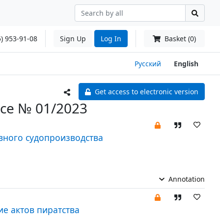
) 953-91-08
Sign Up
Log In
Basket (0)
Русский
English
Get access to electronic version
tice № 01/2023
вного судопроизводства
Annotation
е актов пиратства