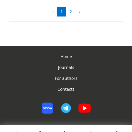
‹
1
2
›
Home
Journals
For authors
Contacts