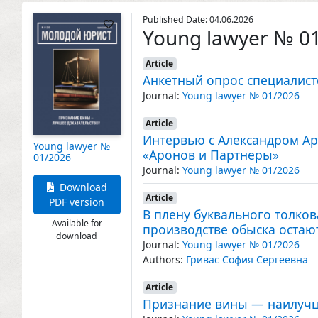
Published Date: 04.06.2026
Young lawyer № 0
Article
Анкетный опрос специалист
Journal:
Young lawyer № 01/2026
Article
Интервью с Александром А
Young lawyer №
«Аронов и Партнеры»
01/2026
Journal:
Young lawyer № 01/2026
Download
Article
PDF version
В плену буквального толков
Available for
производстве обыска остаю
download
Journal:
Young lawyer № 01/2026
Authors:
Гривас София Сергеевна
Article
Признание вины — наилучш