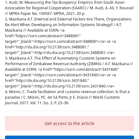
1. Audi, M. Measuring the Tax Buoyancy: Empirics from South Asian
Association for Regional Cooperation (SAARC) / M. Audi, A. Ali, Y. Roussel
// MPRA Paper No. 109567. MPRA, 2021. 20 p.
2. Mazikana A.T. Internal and External Factors Are There, Organizations
Be Alert When Developing an Information Systems Strategy!! / A.T.
Mazikana // Available at SSRN: <a
href="https://ssrn.com/abstract=3488081"
target="_blank">https://ssrn.com/abstract=3488081</a> or <a
href="http://dx.doi.org/10.2139/ssrn.3488081."
target="_blank">http://dx.doi.org/10.2139/ssrn.3488081.</a>
3. Mazikana A.T. The Effect of Automating Customs Systems on
Performance of Zimbabwe Revenue Authority (ZIMRA) / A.T. Mazikana //
Available at SSRN: <a href="https://ssrn.com/abstract=3431840"
target="_blank">https://ssrn.com/abstract=3431840</a> or <a
href="http://dx.doi.org/10.2139/ssrn.3431840."
target="_blank">http://dx.doi.org/10.2139/ssrn.3431840.</a>
4. Morini, C. Trade facilitation and customs revenue collection: Is that a
paradox / C. Morini, P.C. de Sá Porto, Jr E. Inácio // World Customs
Journal. 2017. Vol. 11. Iss. 2. P. 23–36.
Get access to the article