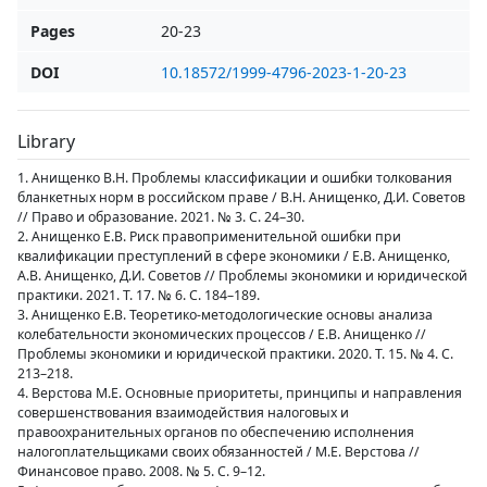
Pages
20-23
DOI
10.18572/1999-4796-2023-1-20-23
Library
1. Анищенко В.Н. Проблемы классификации и ошибки толкования
бланкетных норм в российском праве / В.Н. Анищенко, Д.И. Советов
// Право и образование. 2021. № 3. С. 24–30.
2. Анищенко Е.В. Риск правоприменительной ошибки при
квалификации преступлений в сфере экономики / Е.В. Анищенко,
А.В. Анищенко, Д.И. Советов // Проблемы экономики и юридической
практики. 2021. Т. 17. № 6. С. 184–189.
3. Анищенко Е.В. Теоретико-методологические основы анализа
колебательности экономических процессов / Е.В. Анищенко //
Проблемы экономики и юридической практики. 2020. Т. 15. № 4. С.
213–218.
4. Верстова М.Е. Основные приоритеты, принципы и направления
совершенствования взаимодействия налоговых и
правоохранительных органов по обеспечению исполнения
налогоплательщиками своих обязанностей / М.Е. Верстова //
Финансовое право. 2008. № 5. С. 9–12.