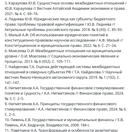
3. Караулова Ю.В. Сущностные основы межбюджетных отношений /
Ю.В. Караулова // Вестник Алтайской Академии экономики и права.
2021. № 4. С. 69–74.
4. Леднева Ю.В. Юридические лица как субъекты бюджетного
права: проблемы правовой идентификации / Ю.В. Леднева //
Актуальные проблемы российского права. 2018. № 8 (93). С. 85–93.
5. Малый А.Ф. Об использовании юридических понятий в
конституционно-правовом научном исследовании / А.Ф. Малый //
Конституционное и муниципальное право. 2022. № 6. С. 21–24.
6. Моисеева О.И. Межбюджетные отношения на муниципальном
уровне / О.И. Моисеева // Социально-экономические явления и
процессы. 2013. № 6 (052). С. 105–111.
7. Найденова Т.А. Оценка действующей системы межбюджетных
отношений в северных субъектах РФ / Т.А. Найденова // Научный
вестник Ямало-Ненецкого автономного округа. 2019. № 1 (102). С.
141–147.
8. Нигметзянов А.А. Государственное финансовое стимулирование:
понятие и сущность / А.А. Нигметзянов // Финансовое право. 2024.
№ 3. С. 2–5.
9. Нигметзянов А.А. Принципы государственного финансового
стимулирования / А.А. Нигметзянов // Финансовое право. 2024. № 6.
С. 2–5.
10. Пивень Е.В. Государственные и муниципальные финансы / Е.В.
Пивень, И.А. Бедрачук. Владивосток, 2008. 184 с.
11. Поветкина Н.А. Трансформация и особенности архитектуры