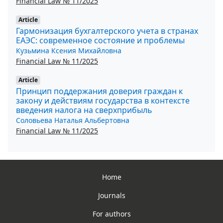
Financial Law № 11/2025
Article
Гармонизация бухгалтерского учета в странах
ЕАЭС: современное состояние и проблемы
Кузьмина Ксения Михайловна
Financial Law № 11/2025
Article
Принцип поддержания доверия граждан к
закону и действиям государства в контексте
введения налога на сверхприбыль
Соловьева Наталья Альбертовна
Financial Law № 11/2025
Home
Journals
For authors