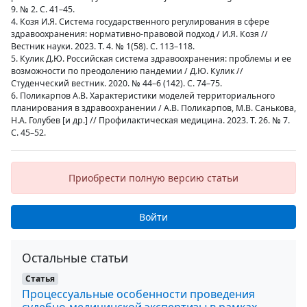
9. № 2. С. 41–45.
4. Козя И.Я. Система государственного регулирования в сфере
здравоохранения: нормативно-правовой подход / И.Я. Козя //
Вестник науки. 2023. Т. 4. № 1(58). С. 113–118.
5. Кулик Д.Ю. Российская система здравоохранения: проблемы и ее
возможности по преодолению пандемии / Д.Ю. Кулик //
Студенческий вестник. 2020. № 44–6 (142). С. 74–75.
6. Поликарпов А.В. Характеристики моделей территориального
планирования в здравоохранении / А.В. Поликарпов, М.В. Санькова,
Н.А. Голубев [и др.] // Профилактическая медицина. 2023. Т. 26. № 7.
С. 45–52.
Приобрести полную версию статьи
Войти
Остальные статьи
Статья
Процессуальные особенности проведения
судебно-медицинской экспертизы в рамках