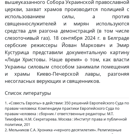
вышеуказанного Собора Украинской православной
церкви, захват храмов производится полицией с
использованием силы, а против
священнослужителей и мирян используются
средства для разгона демонстраций (в том числе
слезоточивый газ). 18 сентября 2024 г. в Белграде
сербские режиссеры Йован Маркович и Эмир
Кустурица представили документальную картину
«Люди Христовы. Наше время» о том, как власти
Украины силовым способом занимали помещения
и храмы Киево-Печерской лавры, разгоняя
несогласных верующих и священников.
Список литературы
1. «Совесть Европы» в действии: 350 решений Европейского Суда по
правам человека: Компендиум практики Европейского Суда по
правам человека : сборник / ответственные редакторы: М.Т.
Тимофеев, Н.М. Секретарева. Москва : Институт права и публичной
политики, 201
2. Мельников С.А. Хроника «черного десятилетия». Религиозные